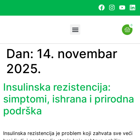
0
Dan:
14. novembar
Uslužna proizvodnja
2025.
Insulinska rezistencija:
simptomi, ishrana i prirodna
podrška
Insulinska rezistencija je problem koji zahvata sve veći