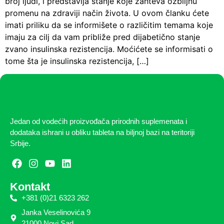
broj ljudi, i predstavlja stanje koje zahteva ozbiljnu
promenu na zdraviji način života. U ovom članku ćete
imati priliku da se informišete o različitim temama koje
imaju za cilj da vam približe pred dijabetično stanje
zvano insulinska rezistencija. Moćićete se informisati o
tome šta je insulinska rezistencija, […]
Jedan od vodećih proizvođača prirodnih suplemenata i
dodataka ishrani u obliku tableta na biljnoj bazi na teritoriji
Srbije.
Kontakt
+381 (0)21 6323 262
Janka Veselinovića 9
21000 Novi Sad