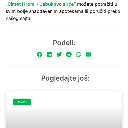
„
Cimet Hrom + Jabukovo sirće
“ možete potražiti u
svim bolje snabdevenim apotekama ili poručiti preko
našeg sajta.
Podeli:
Pogledajte još:
Novosti