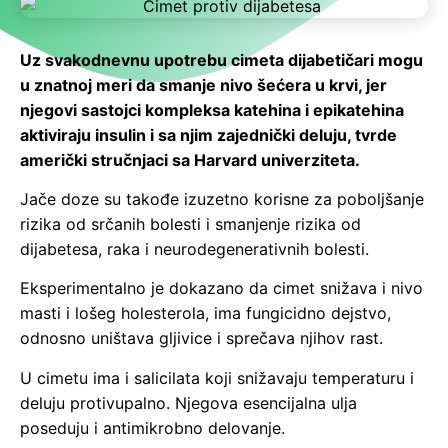
Uz svakodnevnu upotrebu cimeta dijabetičari mogu
u znatnoj meri da smanje nivo šećera u krvi, jer
njegovi sastojci kompleksa katehina i epikatehina
aktiviraju insulin i sa njim zajednički deluju, tvrde
američki stručnjaci sa Harvard univerziteta.
Jače doze su takođe izuzetno korisne za poboljšanje
rizika od srčanih bolesti i smanjenje rizika od
dijabetesa, raka i neurodegenerativnih bolesti.
Eksperimentalno je dokazano da cimet snižava i nivo
masti i lošeg holesterola, ima fungicidno dejstvo,
odnosno uništava gljivice i sprečava njihov rast.
U cimetu ima i salicilata koji snižavaju temperaturu i
deluju protivupalno. Njegova esencijalna ulja
poseduju i antimikrobno delovanje.