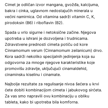
Cimet je odličan izvor mangana, gvožđa, kalcijuma,
bakra i cinka, uglavnom nedostajućih minerala u
većini namirnica. Od vitamina sadrži vitamin C, K,
pirodoksin (B6) i riboflavin (B2).
Spada u vrlo sigurne i netoksične začine. Njegova
upotreba u ishrani je dozvoljena i trudnicama.
Zdravstvene prednosti cimeta potiču od kore
Cinnamomum verum (Cinnamomum zeilanicum) drvo.
Kora sadrži nekoliko specijalnih jedinjenja koja su
odgovorna za mnoge njegove karakteristike koje
promovišu zdravlje, uključujući cinamaldehid,
cinaminsku kiselinu i cinamate.
Najbolje rezultate za regulisanje nivoa šećera u krvi
ćete dobiti kombinacijom cimeta i jabukovog sirćeta.
Za vas smo napravili ovu kombinaciju u obliku
tableta, kako bi upotreba bila komforna.