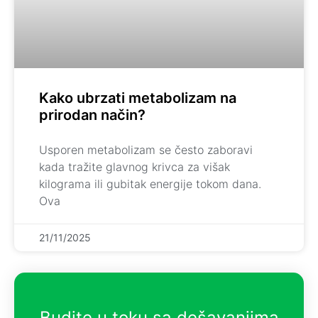
Kako ubrzati metabolizam na
prirodan način?
Usporen metabolizam se često zaboravi
kada tražite glavnog krivca za višak
kilograma ili gubitak energije tokom dana.
Ova
21/11/2025
Budite u toku sa dešavanjima