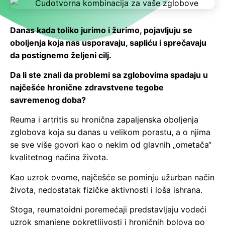
Danas kada toliko jurimo i žurimo, pojavljuju se
oboljenja koja nas usporavaju, sapliću i sprečavaju
da postignemo željeni cilj.
Da li ste znali da problemi sa zglobovima spadaju u
najčešće hronične zdravstvene tegobe
savremenog doba?
Reuma i artritis su hronična zapaljenska oboljenja
zglobova koja su danas u velikom porastu, a o njima
se sve više govori kao o nekim od glavnih „ometača“
kvalitetnog načina života.
Kao uzrok ovome, najčešće se pominju užurban način
života, nedostatak fizičke aktivnosti i loša ishrana.
Stoga, reumatoidni poremećaji predstavljaju vodeći
uzrok smanjene pokretljivosti i hroničnih bolova po