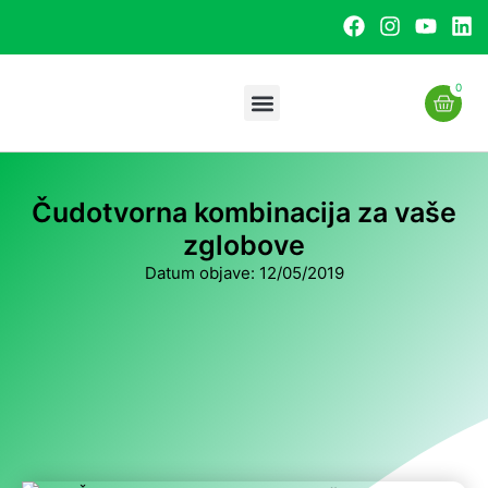
0
Uslužna proizvodnja
Čudotvorna kombinacija za vaše
zglobove
Datum objave:
12/05/2019