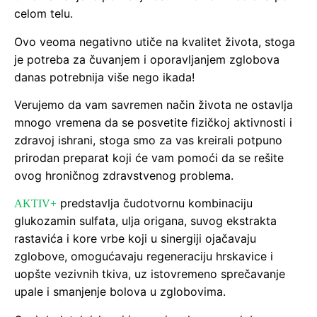
celom telu.
Ovo veoma negativno utiče na kvalitet života, stoga
je potreba za čuvanjem i oporavljanjem zglobova
danas potrebnija više nego ikada!
Verujemo da vam savremen način života ne ostavlja
mnogo vremena da se posvetite fizičkoj aktivnosti i
zdravoj ishrani, stoga smo za vas kreirali potpuno
prirodan preparat koji će vam pomoći da se rešite
ovog hroničnog zdravstvenog problema.
predstavlja čudotvornu kombinaciju
AKTIV+
glukozamin sulfata, ulja origana, suvog ekstrakta
rastavića i kore vrbe koji u sinergiji ojačavaju
zglobove, omogućavaju regeneraciju hrskavice i
uopšte vezivnih tkiva, uz istovremeno sprečavanje
upale i smanjenje bolova u zglobovima.