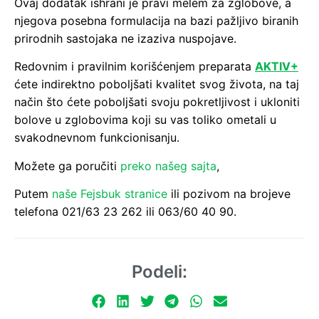
Ovaj dodatak ishrani je pravi melem za zglobove, a
njegova posebna formulacija na bazi pažljivo biranih
prirodnih sastojaka ne izaziva nuspojave.
Redovnim i pravilnim korišćenjem preparata
AKTIV+
ćete indirektno poboljšati kvalitet svog života, na taj
način što ćete poboljšati svoju pokretljivost i ukloniti
bolove u zglobovima koji su vas toliko ometali u
svakodnevnom funkcionisanju.
Možete ga poručiti
preko našeg sajta
,
Putem
naše Fejsbuk stranice
ili pozivom na brojeve
telefona 021/63 23 262 ili 063/60 40 90.
Podeli: