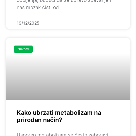
naš mozak čisti od
19/12/2025
Novosti
Kako ubrzati metabolizam na
prirodan način?
Usporen metabolizam se često zaboravi