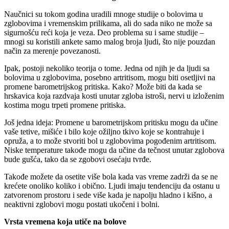
Naučnici su tokom godina uradili mnoge studije o bolovima u
zglobovima i vremenskim prilikama, ali do sada niko ne može sa
sigurnošću reći koja je veza. Deo problema su i same studije –
mnogi su koristili ankete samo malog broja ljudi, što nije pouzdan
način za merenje povezanosti.
Ipak, postoji nekoliko teorija o tome. Jedna od njih je da ljudi sa
bolovima u zglobovima, posebno artritisom, mogu biti osetljivi na
promene barometrijskog pritiska. Kako? Može biti da kada se
hrskavica koja razdvaja kosti unutar zgloba istroši, nervi u izloženim
kostima mogu trpeti promene pritiska.
Još jedna ideja: Promene u barometrijskom pritisku mogu da učine
vaše tetive, mišiće i bilo koje ožiljno tkivo koje se kontrahuje i
opruža, a to može stvoriti bol u zglobovima pogođenim artritisom.
Niske temperature takođe mogu da učine da tečnost unutar zglobova
bude gušća, tako da se zgobovi osećaju tvrđe.
Takođe možete da osetite više bola kada vas vreme zadrži da se ne
krećete onoliko koliko i obično. Ljudi imaju tendenciju da ostanu u
zatvorenom prostoru i sede više kada je napolju hladno i kišno, a
neaktivni zglobovi mogu postati ukočeni i bolni.
Vrsta vremena koja utiče na bolove