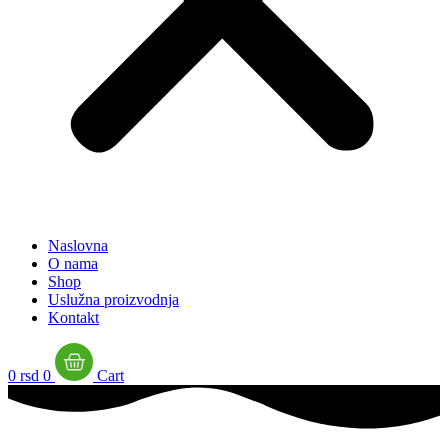
Naslovna
O nama
Shop
Uslužna proizvodnja
Kontakt
0
rsd
0
Cart