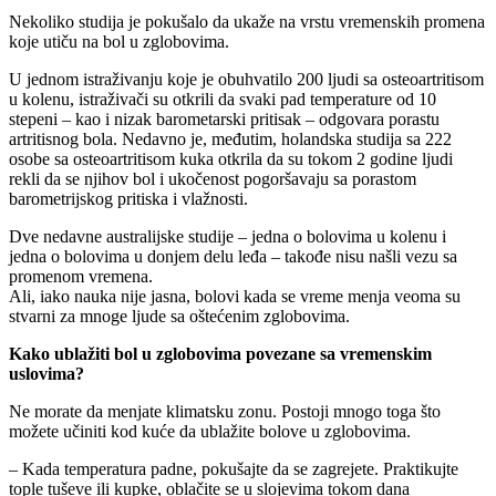
Nekoliko studija je pokušalo da ukaže na vrstu vremenskih promena
koje utiču na bol u zglobovima.
U jednom istraživanju koje je obuhvatilo 200 ljudi sa osteoartritisom
u kolenu, istraživači su otkrili da svaki pad temperature od 10
stepeni – kao i nizak barometarski pritisak – odgovara porastu
artritisnog bola. Nedavno je, međutim, holandska studija sa 222
osobe sa osteoartritisom kuka otkrila da su tokom 2 godine ljudi
rekli da se njihov bol i ukočenost pogoršavaju sa porastom
barometrijskog pritiska i vlažnosti.
Dve nedavne australijske studije – jedna o bolovima u kolenu i
jedna o bolovima u donjem delu leđa – takođe nisu našli vezu sa
promenom vremena.
Ali, iako nauka nije jasna, bolovi kada se vreme menja veoma su
stvarni za mnoge ljude sa oštećenim zglobovima.
Kako ublažiti bol u zglobovima povezane sa vremenskim
uslovima?
Ne morate da menjate klimatsku zonu. Postoji mnogo toga što
možete učiniti kod kuće da ublažite bolove u zglobovima.
– Kada temperatura padne, pokušajte da se zagrejete. Praktikujte
tople tuševe ili kupke, oblačite se u slojevima tokom dana