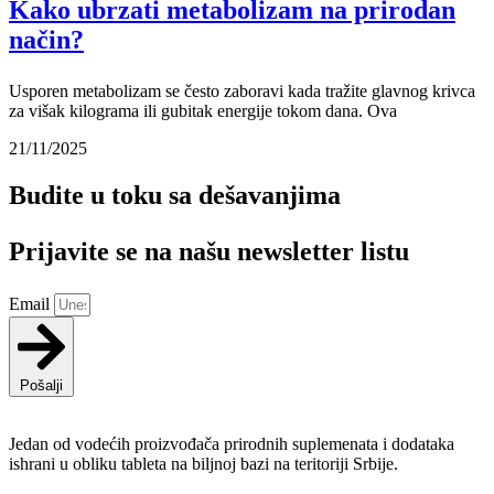
Kako ubrzati metabolizam na prirodan
način?
Usporen metabolizam se često zaboravi kada tražite glavnog krivca
za višak kilograma ili gubitak energije tokom dana. Ova
21/11/2025
Budite u toku sa dešavanjima
Prijavite se na našu newsletter listu
Email
Pošalji
Jedan od vodećih proizvođača prirodnih suplemenata i dodataka
ishrani u obliku tableta na biljnoj bazi na teritoriji Srbije.