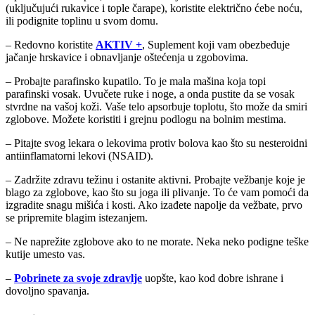
(uključujući rukavice i tople čarape), koristite električno ćebe noću,
ili podignite toplinu u svom domu.
– Redovno koristite
AKTIV +
, Suplement koji vam obezbeđuje
jačanje hrskavice i obnavljanje oštećenja u zgobovima.
– Probajte parafinsko kupatilo. To je mala mašina koja topi
parafinski vosak. Uvučete ruke i noge, a onda pustite da se vosak
stvrdne na vašoj koži. Vaše telo apsorbuje toplotu, što može da smiri
zglobove. Možete koristiti i grejnu podlogu na bolnim mestima.
– Pitajte svog lekara o lekovima protiv bolova kao što su nesteroidni
antiinflamatorni lekovi (NSAID).
– Zadržite zdravu težinu i ostanite aktivni. Probajte vežbanje koje je
blago za zglobove, kao što su joga ili plivanje. To će vam pomoći da
izgradite snagu mišića i kosti. Ako izađete napolje da vežbate, prvo
se pripremite blagim istezanjem.
– Ne naprežite zglobove ako to ne morate. Neka neko podigne teške
kutije umesto vas.
–
Pobrinete za svoje zdravlje
uopšte, kao kod dobre ishrane i
dovoljno spavanja.