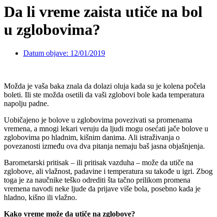
Da li vreme zaista utiče na bol
u zglobovima?
Datum objave:
12/01/2019
Možda je vaša baka znala da dolazi oluja kada su je kolena počela
boleti. Ili ste možda osetili da vaši zglobovi bole kada temperatura
napolju padne.
Uobičajeno je bolove u zglobovima povezivati sa promenama
vremena, a mnogi lekari veruju da ljudi mogu osećati jače bolove u
zglobovima po hladnim, kišnim danima. Ali istraživanja o
povezanosti između ova dva pitanja nemaju baš jasna objašnjenja.
Barometarski pritisak – ili pritisak vazduha – može da utiče na
zglobove, ali vlažnost, padavine i temperatura su takođe u igri. Zbog
toga je za naučnike teško odrediti šta tačno prilikom promena
vremena navodi neke ljude da prijave više bola, posebno kada je
hladno, kišno ili vlažno.
Kako vreme može da utiče na zglobove?