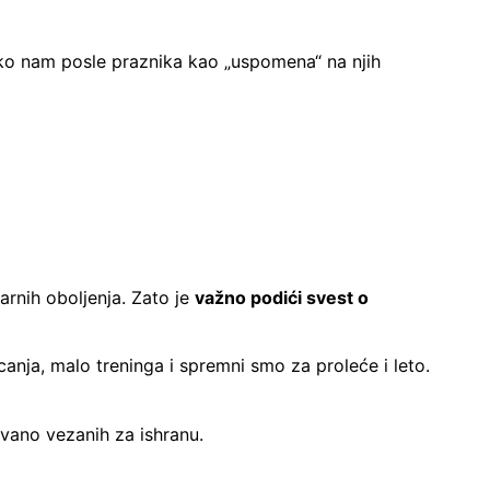
etko nam posle praznika kao „uspomena“ na njih
arnih oboljenja. Zato je
važno podići svest o
canja, malo treninga i spremni smo za proleće i leto.
tvano vezanih za ishranu.