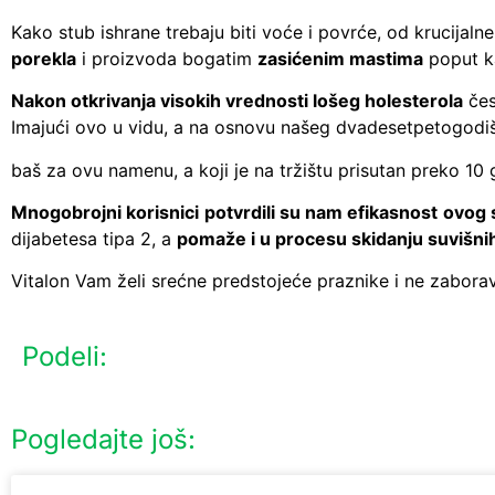
Kako stub ishrane trebaju biti voće i povrće, od krucijal
porekla
i proizvoda bogatim
zasićenim mastima
poput ka
Nakon otkrivanja visokih vrednosti lošeg holesterola
čes
Imajući ovo u vidu, a na osnovu našeg dvadesetpetogodišn
baš za ovu namenu, a koji je na tržištu prisutan preko 10 
Mnogobrojni korisnici potvrdili su nam efikasnost ovog
dijabetesa tipa 2, a
pomaže i u procesu skidanju suvišni
Vitalon Vam želi srećne predstojeće praznike i ne zabora
Podeli:
Pogledajte još: