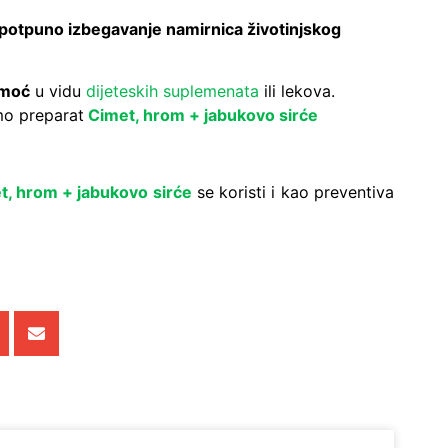
 potpuno izbegavanje namirnica životinjskog
omoć
u vidu
dijeteskih suplemenata
ili lekova.
mo preparat
Cimet, hrom + jabukovo sirće
t, hrom + jabukovo sirće
se koristi i kao preventiva