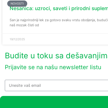
NOVOSTI
Nesanica: uzroci, saveti i prirodni supl
San je najprirodniji lek za gotovo svaku vrstu oboljenja, budu
naš mozak čisti od
19/12/2025
Budite u toku sa dešavanji
Prijavite se na našu newsletter listu