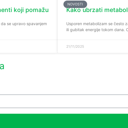
NOVOSTI
ementi koji pomažu
Kako ubrzati metabol
ći da se upravo spavanjem
Usporen metabolizam se često za
ili gubitak energije tokom dana.
21/11/2025
ma