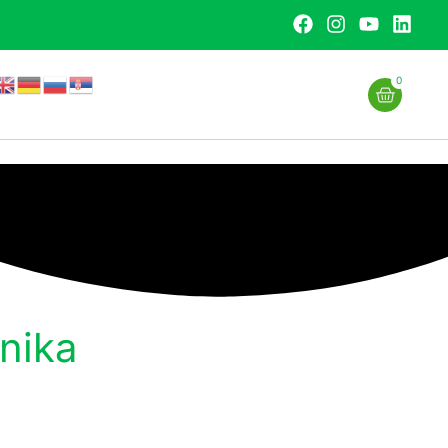
0
znika