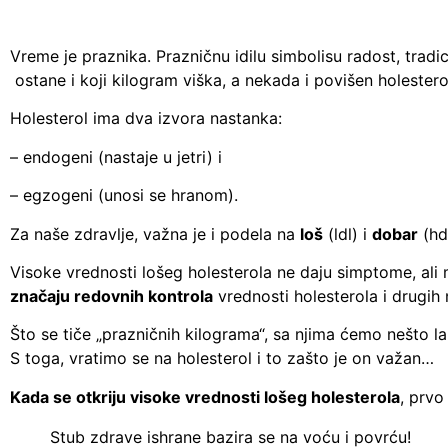
Vreme je praznika. Prazničnu idilu simbolisu radost, trad
ostane i koji kilogram viška, a nekada i povišen holester
Holesterol ima dva izvora nastanka:
– endogeni (nastaje u jetri) i
– egzogeni (unosi se hranom).
Za naše zdravlje, važna je i podela na
loš
(ldl) i
dobar
(hd
Visoke vrednosti lošeg holesterola ne daju simptome, ali m
značaju redovnih kontrola
vrednosti holesterola i drugih 
Što se tiče „prazničnih kilograma“, sa njima ćemo nešto la
S toga, vratimo se na holesterol i to zašto je on važan…
Kada se otkriju visoke vrednosti lošeg holesterola
, prvo
Stub zdrave ishrane bazira se na voću i povrću!