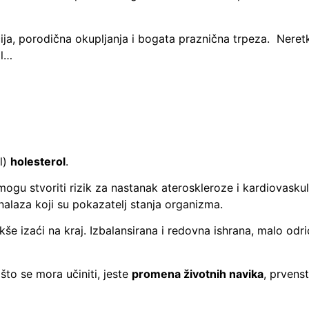
icija, porodična okupljanja i bogata praznična trpeza. Ner
ol…
l)
holesterol
.
ogu stvoriti rizik za nastanak ateroskleroze i kardiovaskul
nalaza koji su pokazatelj stanja organizma.
kše izaći na kraj. Izbalansirana i redovna ishrana, malo odri
 što se mora učiniti, jeste
promena životnih navika
, prvens