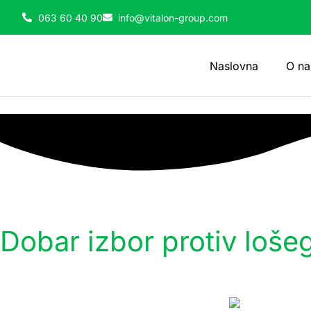
063 60 40 90
info@vitalon-group.com
Naslovna
O n
Dobar izbor protiv loše