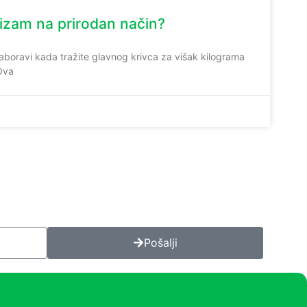
izam na prirodan način?
boravi kada tražite glavnog krivca za višak kilograma
 Ova
Pošalji