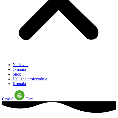
Naslovna
O nama
Shop
Uslužna proizvodnja
Kontakt
0
rsd
0
Cart