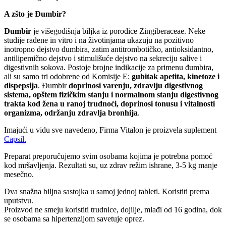
A zšto je Đumbir?
Đumbir
je višegodišnja biljka iz porodice Zingiberaceae. Neke
studije rađene in vitro i na životinjama ukazuju na pozitivno
inotropno dejstvo đumbira, zatim antitrombotičko, antioksidantno,
antilipemično dejstvo i stimulišuće dejstvo na sekreciju salive i
digestivnih sokova. Postoje brojne indikacije za primenu đumbira,
ali su samo tri odobrene od Komisije E:
gubitak apetita, kinetoze i
dispepsija
. Đumbir
doprinosi varenju, zdravlju digestivnog
sistema, opštem fizičkim stanju i normalnom stanju digestivnog
trakta kod žena u ranoj trudnoći, doprinosi tonusu i vitalnosti
organizma, održanju zdravlja bronhija
.
Imajući u vidu sve navedeno, Firma Vitalon je proizvela suplement
Capsil.
Preparat preporučujemo svim osobama kojima je potrebna pomoć
kod mršavljenja. Rezultati su, uz zdrav režim ishrane, 3-5 kg manje
mesečno.
Dva snažna biljna sastojka u samoj jednoj tableti. Koristiti prema
uputstvu.
Proizvod ne smeju koristiti trudnice, dojilje, mlađi od 16 godina, dok
se osobama sa hipertenzijom savetuje oprez.