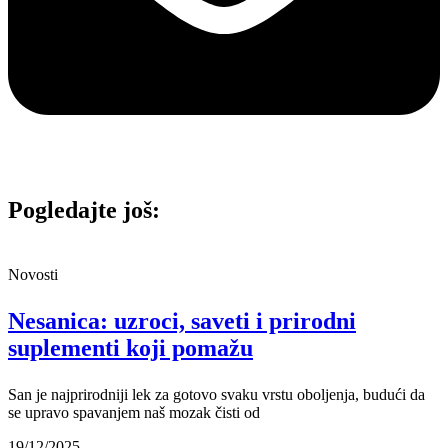
Pogledajte još:
Novosti
Nesanica: uzroci, saveti i prirodni
suplementi koji pomažu
San je najprirodniji lek za gotovo svaku vrstu oboljenja, budući da
se upravo spavanjem naš mozak čisti od
19/12/2025