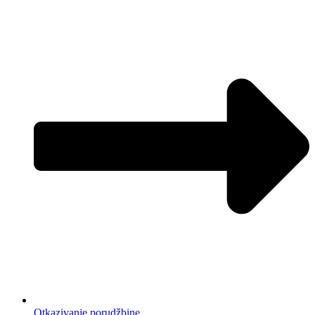
Otkazivanje porudžbine