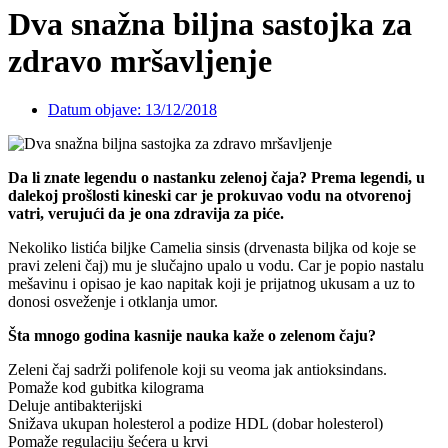
Dva snažna biljna sastojka za
zdravo mršavljenje
Datum objave:
13/12/2018
Da li znate legendu o nastanku zelenoj čaja? Prema legendi, u
dalekoj prošlosti kineski car je prokuvao vodu na otvorenoj
vatri, verujući da je ona zdravija za piće.
Nekoliko listića biljke Camelia sinsis (drvenasta biljka od koje se
pravi zeleni čaj) mu je slučajno upalo u vodu. Car je popio nastalu
mešavinu i opisao je kao napitak koji je prijatnog ukusam a uz to
donosi osveženje i otklanja umor.
Šta mnogo godina kasnije nauka kaže o zelenom čaju?
Zeleni čaj sadrži polifenole koji su veoma jak antioksindans.
Pomaže kod gubitka kilograma
Deluje antibakterijski
Snižava ukupan holesterol a podize HDL (dobar holesterol)
Pomaže regulaciju šećera u krvi