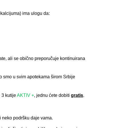
 kalcijuma) ima ulogu da:
ate, ali se obično preporučuje kontinuirana
što smo u svim apotekama širom Srbije
 3 kutije
AKTIV +
, jednu ćete dobiti
gratis
.
a i neko podršku daje vama.