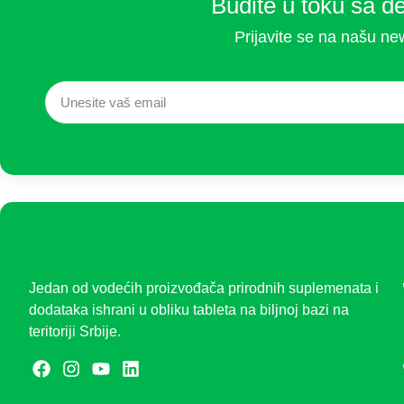
Budite u toku sa d
Prijavite se na našu new
Jedan od vodećih proizvođača prirodnih suplemenata i
dodataka ishrani u obliku tableta na biljnoj bazi na
teritoriji Srbije.