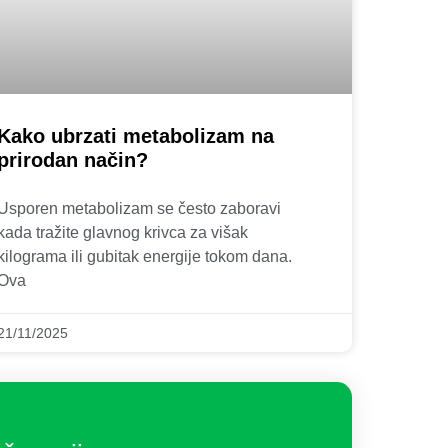
Kako ubrzati metabolizam na
prirodan način?
Usporen metabolizam se često zaboravi
kada tražite glavnog krivca za višak
kilograma ili gubitak energije tokom dana.
Ova
21/11/2025