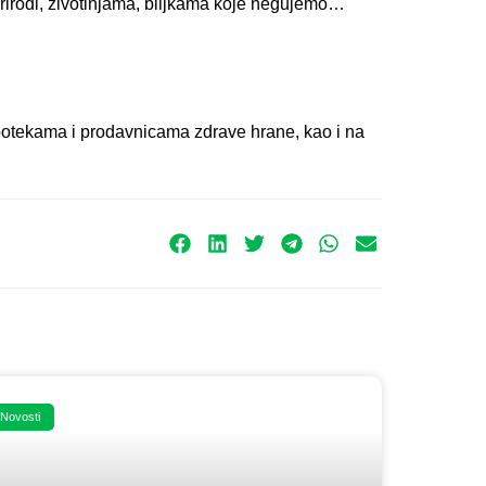
prirodi, životinjama, biljkama koje negujemo…
otekama i prodavnicama zdrave hrane, kao i na
Novosti