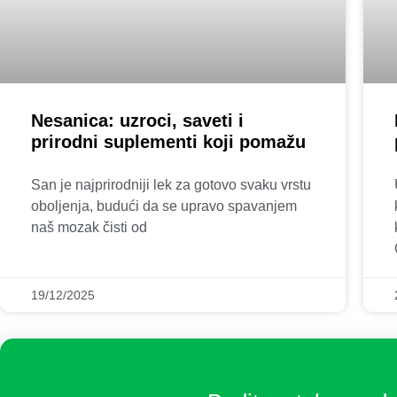
Nesanica: uzroci, saveti i
prirodni suplementi koji pomažu
San je najprirodniji lek za gotovo svaku vrstu
oboljenja, budući da se upravo spavanjem
naš mozak čisti od
19/12/2025