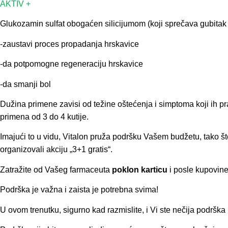
AKTIV +
Glukozamin sulfat obogaćen silicijumom (koji sprečava gubitak
-zaustavi proces propadanja hrskavice
-da potpomogne regeneraciju hrskavice
-da smanji bol
Dužina primene zavisi od težine oštećenja i simptoma koji ih pr
primena od 3 do 4 kutije.
Imajući to u vidu, Vitalon pruža podršku Vašem budžetu, tako 
organizovali akciju „3+1 gratis“.
Zatražite od Vašeg farmaceuta
poklon karticu
i posle kupovine
Podrška je važna i zaista je potrebna svima!
U ovom trenutku, sigurno kad razmislite, i Vi ste nečija podršk