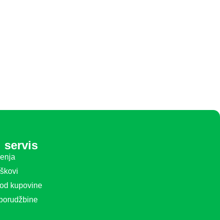
 servis
ćenja
oškovi
 od kupovine
 porudžbine