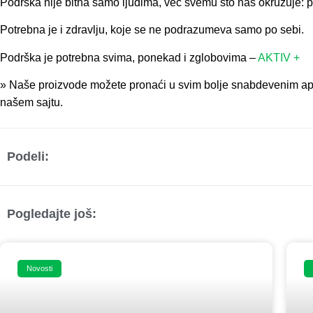
Podrška nije bitna samo ljudima, već svemu što nas okružuje: 
Potrebna je i zdravlju, koje se ne podrazumeva samo po sebi.
Podrška je potrebna svima, ponekad i zglobovima –
AKTIV +
» Naše proizvode možete pronaći u svim bolje snabdevenim ap
našem sajtu.
Podeli:
Pogledajte još:
Novosti