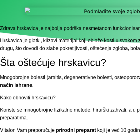
Zdrava hrskavica je najbolja podrška nesmetanom funkcionisanj
Hrskavica je glatki, klizavi materijal koji oblaže kosti u svako
drugu, što dovodi do slabe pokretljivosti, oštećenja zgloba, bo
Šta oštećuje hrskavicu?
Mnogobrojne bolesti (artritis, degenerativne bolesti, osteoporoza
način ishrane
.
Kako obnoviti hrskavicu?
Koriste se mnogobrojne fizikalne metode, hirurški zahvati, a u 
preparatima.
Vitalon Vam preporučuje
prirodni preparat
koji je već 10 godin