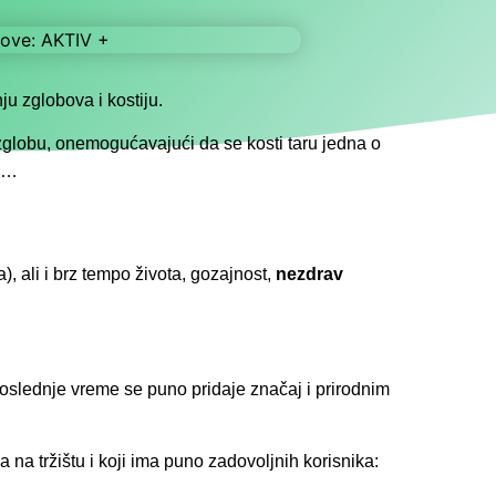
u zglobova i kostiju.
m zglobu, onemogućavajući da se kosti taru jedna o
la…
), ali i brz tempo života, gozajnost,
nezdrav
poslednje vreme se puno pridaje značaj i prirodnim
a na tržištu i koji ima puno zadovoljnih korisnika: