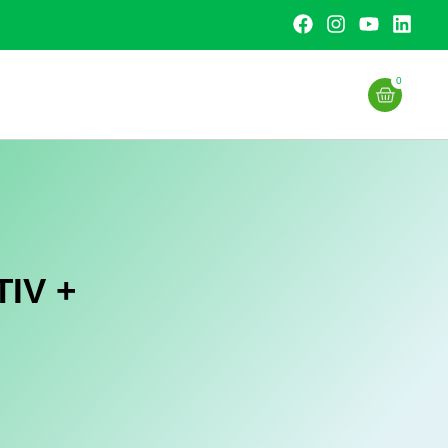
0
TIV +