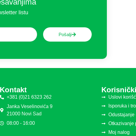
ešavanjima
sletter listu
Pošalji
Kontakt
Korisnički
+381 (0)21 6323 262
Uslovi koriš
Isporuka i tr
Janka Veselinovića 9
21000 Novi Sad
Odustajanje
08:00 - 16:00
Otkazivanje
Moj nalog