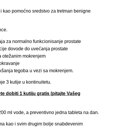
 ali i kao pomoćno sredstvo za tretman benigne
nce.
aja za normalno funkcionisanje prostate
acije dovode do uvećanja prostate
 sa otežanim mokrenjem
mokravanje
akšanja tegoba u vezi sa mokrenjem.
e 3 kutije u kontinuitetu.
dobiti 1 kutiju gratis (pitajte Vašeg
00 ml vode, a preventivno jedna tableta na dan.
ma kao i svim drugim bolje snabdevenim