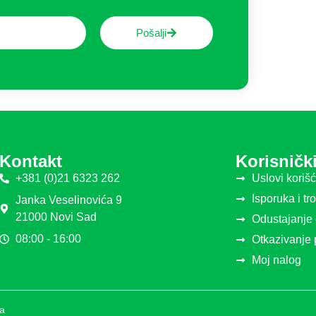
Pošalji
Kontakt
Korisnički
+381 (0)21 6323 262
Uslovi koriš
Isporuka i tr
Janka Veselinovića 9
21000 Novi Sad
Odustajanje
08:00 - 16:00
Otkazivanje
Moj nalog
ia