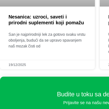
Nesanica: uzroci, saveti i
prirodni suplementi koji pomažu
San je najprirodniji lek za gotovo svaku vrstu
oboljenja, budući da se upravo spavanjem
naš mozak čisti od
19/12/2025
Budite u toku sa d
Prijavite se na našu new