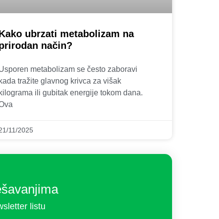
Kako ubrzati metabolizam na
prirodan način?
Usporen metabolizam se često zaboravi
kada tražite glavnog krivca za višak
kilograma ili gubitak energije tokom dana.
Ova
21/11/2025
ešavanjima
sletter listu