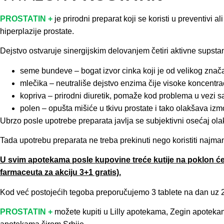
PROSTATIN +
je prirodni preparat koji se koristi u preventivi
hiperplazije prostate.
Dejstvo ostvaruje sinergijskim delovanjem četiri aktivne supsta
seme bundeve – bogat izvor cinka koji je od velikog znač
mlečika – neutrališe dejstvo enzima čije visoke koncentr
kopriva – prirodni diuretik, pomaže kod problema u vezi
polen – opušta mišiće u tkivu prostate i tako olakšava iz
Ubrzo posle upotrebe preparata javlja se subjektivni osećaj ol
Tada upotrebu preparata ne treba prekinuti nego koristiti najmanj
U svim apotekama posle kupovine treće kutije na poklon ćete 
farmaceuta za akciju 3+1 gratis).
Kod već postojećih tegoba preporučujemo 3 tablete na dan uz 2
PROSTATIN +
možete kupiti u Lilly apotekama, Zegin apoteka