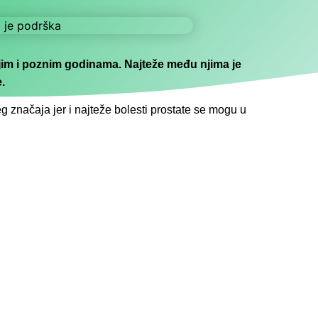
im i poznim godinama. Najteže među njima je
.
g značaja jer i najteže bolesti prostate se mogu u