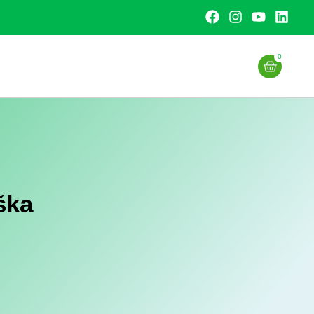
0
ška