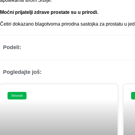
apotekama širom Srbije.
Moćni prijatelji zdrave prostate su u prirodi.
Četiri dokazano blagotvorna prirodna sastojka za prostatu u jed
Podeli:
Pogledajte još:
Novosti