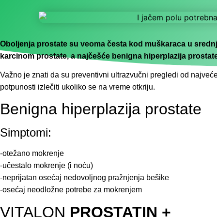
Oboljenja prostate su veoma česta kod muškaraca u srednj
karcinom prostate, a najčešće benigna hiperplazija prostate
Važno je znati da su preventivni ultrazvučni pregledi od najveće
potpunosti izlečiti ukoliko se na vreme otkriju.
Benigna hiperplazija prostate
Simptomi:
-otežano mokrenje
-učestalo mokrenje (i noću)
-neprijatan osećaj nedovoljnog pražnjenja bešike
-osećaj neodložne potrebe za mokrenjem
VITALON
PROSTATIN +