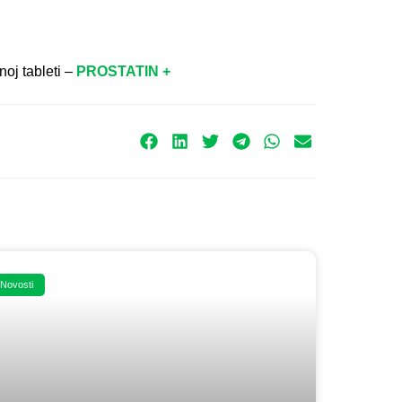
noj tableti –
PROSTATIN +
Novosti