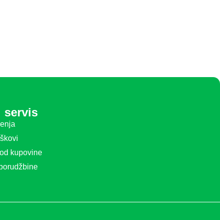
 servis
ćenja
oškovi
 od kupovine
 porudžbine