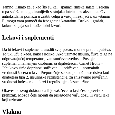
Tamno, lisnato zelje kao što su kelj, spanać, rimska salata, i zelena
repa sadrže mnogo hranljivih sastojaka luteina i zeaksantina. Ovi
antioksidansi pomažu u zaštiti ćelija u vašoj mrežnjači i, uz vitamin
E, mogu vam pomoći da izbegnete i kataraktu. Brokoli, grašak,
kukuruz i jaja su takođe dobri izvori.
Lekovi i suplementi
Da bi lekovi i suplementi uradili svoj posao, morate pratiti uputstva.
To uključuje kada, kako i koliko. Ako uzimate insulin, čuvajte ga na
odgovarajućoj temperaturi, van sunčeve svetlosti. Postoje i
suplementi namenjeni osobama sa dijabetesom. Cimet Hrom +
Jabukovo sirće doprinosi snižavanju i održavanju normalnih
vrednosti šećera u krvi. Preporučuje se kao pomoćno sredstvo kod
dijabetesa tipa 2, insulinske rezinstencije, za snižavanje povišenih
vrednosti holesterola u krvi i regulisanje telesne težine.
Obavestite svog doktora da li je vaš šećer u krvi često previsok ili
prenizak. Možda ćete morati da prilagodite vašu dozu ili vrstu leka
koji uzimate.
Vlakna