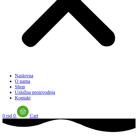
Naslovna
O nama
Shop
Uslužna proizvodnja
Kontakt
0
rsd
0
Cart