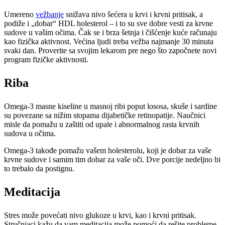
Umereno
vežbanje
snižava nivo šećera u krvi i krvni pritisak, a
podiže i „dobar“ HDL holesterol – i to su sve dobre vesti za krvne
sudove u vašim očima. Čak se i brza šetnja i čišćenje kuće računaju
kao fizička aktivnost. Većina ljudi treba vežba najmanje 30 minuta
svaki dan. Proverite sa svojim lekarom pre nego što započnete novi
program fizičke aktivnosti.
Riba
Omega-3 masne kiseline u masnoj ribi poput lososa, skuše i sardine
su povezane sa nižim stopama dijabetičke retinopatije. Naučnici
misle da pomažu u zaštiti od upale i abnormalnog rasta krvnih
sudova u očima.
Omega-3 takođe pomažu vašem holesterolu, koji je dobar za vaše
krvne sudove i samim tim dobar za vaše oči. Dve porcije nedeljno bi
to trebalo da postignu.
Meditacija
Stres može povećati nivo glukoze u krvi, kao i krvni pritisak.
Stručnjaci kažu da vam meditacija može pomoći da rešite probleme