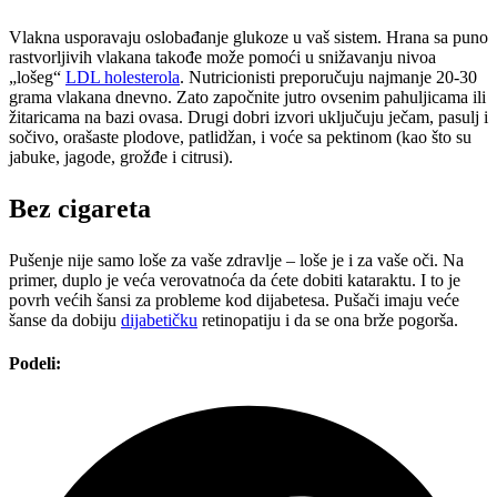
Vlakna usporavaju oslobađanje glukoze u vaš sistem. Hrana sa puno
rastvorljivih vlakana takođe može pomoći u snižavanju nivoa
„lošeg“
LDL holesterola
. Nutricionisti preporučuju najmanje 20-30
grama vlakana dnevno. Zato započnite jutro ovsenim pahuljicama ili
žitaricama na bazi ovasa. Drugi dobri izvori uključuju ječam, pasulj i
sočivo, orašaste plodove, patlidžan, i voće sa pektinom (kao što su
jabuke, jagode, grožđe i citrusi).
Bez cigareta
Pušenje nije samo loše za vaše zdravlje – loše je i za vaše oči. Na
primer, duplo je veća verovatnoća da ćete dobiti kataraktu. I to je
povrh većih šansi za probleme kod dijabetesa. Pušači imaju veće
šanse da dobiju
dijabetičku
retinopatiju i da se ona brže pogorša.
Podeli: