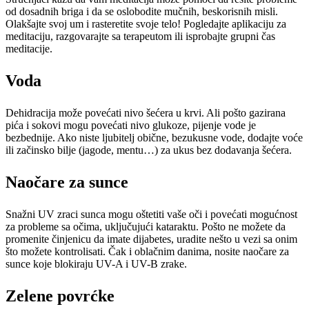
od dosadnih briga i da se oslobodite mučnih, beskorisnih misli.
Olakšajte svoj um i rasteretite svoje telo! Pogledajte aplikaciju za
meditaciju, razgovarajte sa terapeutom ili isprobajte grupni čas
meditacije.
Voda
Dehidracija može povećati nivo šećera u krvi. Ali pošto gazirana
pića i sokovi mogu povećati nivo glukoze, pijenje vode je
bezbednije. Ako niste ljubitelj obične, bezukusne vode, dodajte voće
ili začinsko bilje (jagode, mentu…) za ukus bez dodavanja šećera.
Naočare za sunce
Snažni UV zraci sunca mogu oštetiti vaše oči i povećati mogućnost
za probleme sa očima, uključujući kataraktu. Pošto ne možete da
promenite činjenicu da imate dijabetes, uradite nešto u vezi sa onim
što možete kontrolisati. Čak i oblačnim danima, nosite naočare za
sunce koje blokiraju UV-A i UV-B zrake.
Zelene povrćke