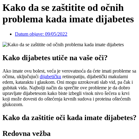
Kako da se zaštitite od očnih
problema kada imate dijabetes
Datum objave:
09/05/2022
Kako dijabetes utiče na vaše oči?
Ako imate ovu bolest, veća je verovatnoća da ćete imati probleme sa
očima, uključujući
dijabetičku
retinopatiju, dijabetički makularni
edem, kataraktu i glaukom. Oni mogu uzrokovati slab vid, pa čak i
gubitak vida. Najbolji način da sprečite ove probleme je da dobro
upravljate dijabetesom kako biste izbegli visok nivo šećera u krvi
koji može dovesti do oštećenja krvnih sudova i proteina oštećenih
glukozom.
Kako da zaštitie oči kada imate dijabetes?
Redovna vežba