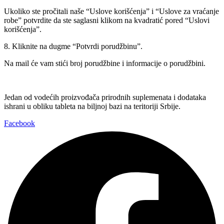
Ukoliko ste pročitali naše “Uslove korišćenja” i “Uslove za vraćanje
robe” potvrdite da ste saglasni klikom na kvadratić pored “Uslovi
korišćenja”.
8. Kliknite na dugme “Potvrdi porudžbinu”.
Na mail će vam stići broj porudžbine i informacije o porudžbini.
Jedan od vodećih proizvođača prirodnih suplemenata i dodataka
ishrani u obliku tableta na biljnoj bazi na teritoriji Srbije.
Facebook