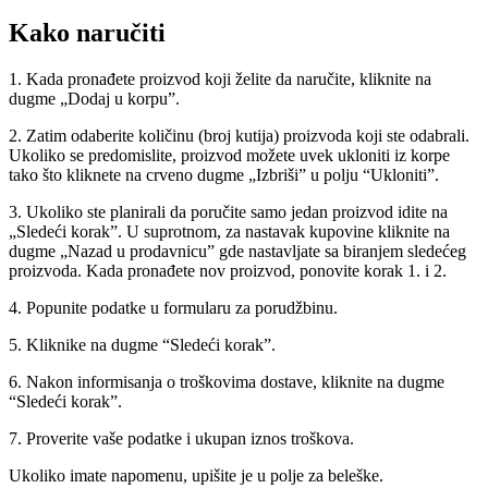
Kako naručiti
1. Kada pronađete proizvod koji želite da naručite, kliknite na
dugme „Dodaj u korpu”.
2. Zatim odaberite količinu (broj kutija) proizvoda koji ste odabrali.
Ukoliko se predomislite, proizvod možete uvek ukloniti iz korpe
tako što kliknete na crveno dugme „Izbriši” u polju “Ukloniti”.
3. Ukoliko ste planirali da poručite samo jedan proizvod idite na
„Sledeći korak”. U suprotnom, za nastavak kupovine kliknite na
dugme „Nazad u prodavnicu” gde nastavljate sa biranjem sledećeg
proizvoda. Kada pronađete nov proizvod, ponovite korak 1. i 2.
4. Popunite podatke u formularu za porudžbinu.
5. Kliknike na dugme “Sledeći korak”.
6. Nakon informisanja o troškovima dostave, kliknite na dugme
“Sledeći korak”.
7. Proverite vaše podatke i ukupan iznos troškova.
Ukoliko imate napomenu, upišite je u polje za beleške.