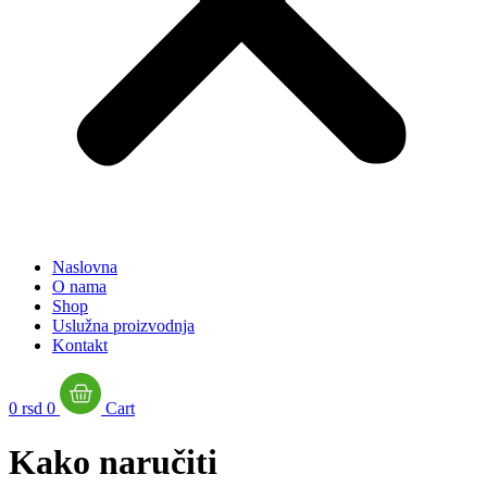
Naslovna
O nama
Shop
Uslužna proizvodnja
Kontakt
0
rsd
0
Cart
Kako naručiti