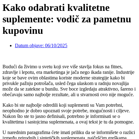
Kako odabrati kvalitetne
suplemente: vodič za pametnu
kupovinu
Datum objave:
06/10/2025
Budući da živimo u svetu koji sve više stavlja fokus na fitnes,
zdravlje i lepotu, era marketinga je jača nego ikada ranije. Industrije
koje se bave ovim oblastima koriste moderne strategije kako bi
privukle pažnju potrošača, usled čega ulaskom u radnju novajlija
može da se zatekne u bunilu. Sve boce izgledaju atraktivno, šareno i
obećavaju samo najbolje rezultate, ali u stvarnosti ovo nije moguće.
Kako bi ste najbolje odredili koji suplementi su Vam potrebni,
neophodno je dobro upoznati svoje potrebe, mogućnosti i ciljeve.
Nakon što ste to jasno definisali, potrebno je informisati se o
kvalitetima i sastojcima suplemenata, a ovaj tekst je tu da pomogne.
U narednim paragrafima ćete imati priliku da se informišete o razlici
između prirodnih i sintetičkih suplemenata, najčešćim greškama