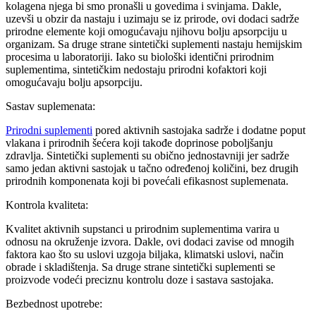
kolagena njega bi smo pronašli u govedima i svinjama. Dakle,
uzevši u obzir da nastaju i uzimaju se iz prirode, ovi dodaci sadrže
prirodne elemente koji omogućavaju njihovu bolju apsorpciju u
organizam. Sa druge strane sintetički suplementi nastaju hemijskim
procesima u laboratoriji. Iako su biološki identični prirodnim
suplementima, sintetičkim nedostaju prirodni kofaktori koji
omogućavaju bolju apsorpciju.
Sastav suplemenata:
Prirodni suplementi
pored aktivnih sastojaka sadrže i dodatne poput
vlakana i prirodnih šećera koji takođe doprinose poboljšanju
zdravlja. Sintetički suplementi su obično jednostavniji jer sadrže
samo jedan aktivni sastojak u tačno određenoj količini, bez drugih
prirodnih komponenata koji bi povećali efikasnost suplemenata.
Kontrola kvaliteta:
Kvalitet aktivnih supstanci u prirodnim suplementima varira u
odnosu na okruženje izvora. Dakle, ovi dodaci zavise od mnogih
faktora kao što su uslovi uzgoja biljaka, klimatski uslovi, način
obrade i skladištenja. Sa druge strane sintetički suplementi se
proizvode vodeći preciznu kontrolu doze i sastava sastojaka.
Bezbednost upotrebe: