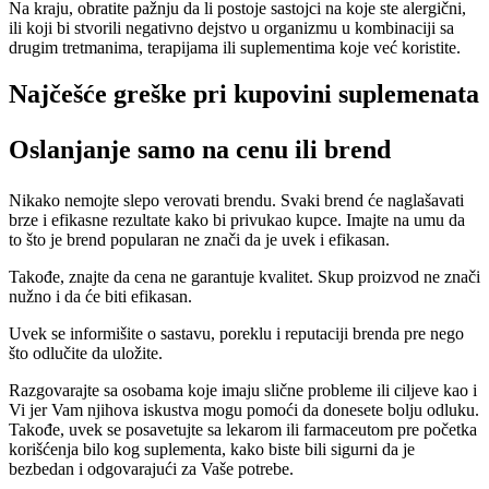
Na kraju, obratite pažnju da li postoje sastojci na koje ste alergični,
ili koji bi stvorili negativno dejstvo u organizmu u kombinaciji sa
drugim tretmanima, terapijama ili suplementima koje već koristite.
Najčešće greške pri kupovini suplemenata
Oslanjanje samo na cenu ili brend
Nikako nemojte slepo verovati brendu. Svaki brend će naglašavati
brze i efikasne rezultate kako bi privukao kupce. Imajte na umu da
to što je brend popularan ne znači da je uvek i efikasan.
Takođe, znajte da cena ne garantuje kvalitet. Skup proizvod ne znači
nužno i da će biti efikasan.
Uvek se informišite o sastavu, poreklu i reputaciji brenda pre nego
što odlučite da uložite.
Razgovarajte sa osobama koje imaju slične probleme ili ciljeve kao i
Vi jer Vam njihova iskustva mogu pomoći da donesete bolju odluku.
Takođe, uvek se posavetujte sa lekarom ili farmaceutom pre početka
korišćenja bilo kog suplementa, kako biste bili sigurni da je
bezbedan i odgovarajući za Vaše potrebe.