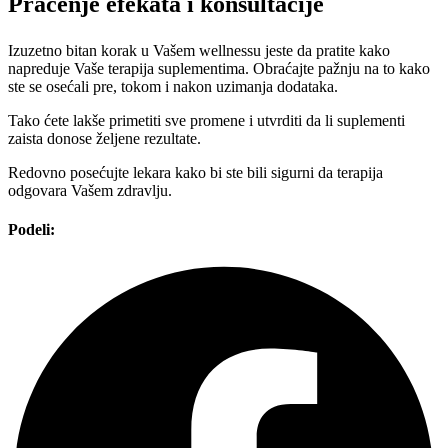
Praćenje efekata i konsultacije
Izuzetno bitan korak u Vašem wellnessu jeste da pratite kako
napreduje Vaše terapija suplementima. Obraćajte pažnju na to kako
ste se osećali pre, tokom i nakon uzimanja dodataka.
Tako ćete lakše primetiti sve promene i utvrditi da li suplementi
zaista donose željene rezultate.
Redovno posećujte lekara kako bi ste bili sigurni da terapija
odgovara Vašem zdravlju.
Podeli: