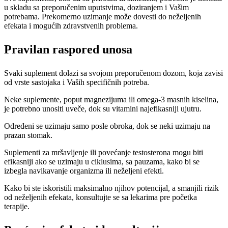
u skladu sa preporučenim uputstvima, doziranjem i Vašim
potrebama. Prekomerno uzimanje može dovesti do neželjenih
efekata i mogućih zdravstvenih problema.
Pravilan raspored unosa
Svaki suplement dolazi sa svojom preporučenom dozom, koja zavisi
od vrste sastojaka i Vaših specifičnih potreba.
Neke suplemente, poput magnezijuma ili omega-3 masnih kiselina,
je potrebno unositi uveče, dok su vitamini najefikasniji ujutru.
Određeni se uzimaju samo posle obroka, dok se neki uzimaju na
prazan stomak.
Suplementi za mršavljenje ili povećanje testosterona mogu biti
efikasniji ako se uzimaju u ciklusima, sa pauzama, kako bi se
izbegla navikavanje organizma ili neželjeni efekti.
Kako bi ste iskoristili maksimalno njihov potencijal, a smanjili rizik
od neželjenih efekata, konsultujte se sa lekarima pre početka
terapije.