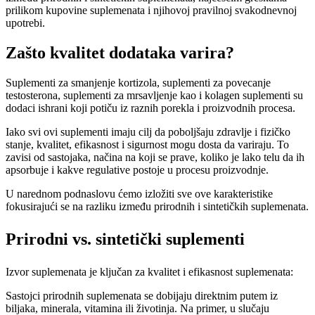
prilikom kupovine suplemenata i njihovoj pravilnoj svakodnevnoj
upotrebi.
Zašto kvalitet dodataka varira?
Suplementi za smanjenje kortizola, suplementi za povecanje
testosterona, suplementi za mrsavljenje kao i kolagen suplementi su
dodaci ishrani koji potiču iz raznih porekla i proizvodnih procesa.
Iako svi ovi suplementi imaju cilj da poboljšaju zdravlje i fizičko
stanje, kvalitet, efikasnost i sigurnost mogu dosta da variraju. To
zavisi od sastojaka, načina na koji se prave, koliko je lako telu da ih
apsorbuje i kakve regulative postoje u procesu proizvodnje.
U narednom podnaslovu ćemo izložiti sve ove karakteristike
fokusirajući se na razliku između prirodnih i sintetičkih suplemenata.
Prirodni vs. sintetički suplementi
Izvor suplemenata je ključan za kvalitet i efikasnost suplemenata:
Sastojci prirodnih suplemenata se dobijaju direktnim putem iz
biljaka, minerala, vitamina ili životinja. Na primer, u slučaju