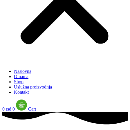
Naslovna
O nama
Shop
Uslužna proizvodnja
Kontakt
0
rsd
0
Cart