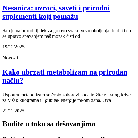
Nesanica: uzroci, saveti i prirodni
suplementi koji pomažu
San je najprirodniji lek za gotovo svaku vrstu oboljenja, budući da
se upravo spavanjem naš mozak čisti od
19/12/2025
Novosti
Kako ubrzati metabolizam na prirodan
način?
Usporen metabolizam se često zaboravi kada tražite glavnog krivca
za višak kilograma ili gubitak energije tokom dana. Ova
21/11/2025
Budite u toku sa dešavanjima