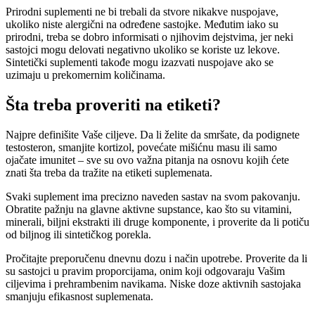
Prirodni suplementi ne bi trebali da stvore nikakve nuspojave,
ukoliko niste alergični na određene sastojke. Međutim iako su
prirodni, treba se dobro informisati o njihovim dejstvima, jer neki
sastojci mogu delovati negativno ukoliko se koriste uz lekove.
Sintetički suplementi takođe mogu izazvati nuspojave ako se
uzimaju u prekomernim količinama.
Šta treba proveriti na etiketi?
Najpre definišite Vaše ciljeve. Da li želite da smršate, da podignete
testosteron, smanjite kortizol, povećate mišićnu masu ili samo
ojačate imunitet – sve su ovo važna pitanja na osnovu kojih ćete
znati šta treba da tražite na etiketi suplemenata.
Svaki suplement ima precizno naveden sastav na svom pakovanju.
Obratite pažnju na glavne aktivne supstance, kao što su vitamini,
minerali, biljni ekstrakti ili druge komponente, i proverite da li potiču
od biljnog ili sintetičkog porekla.
Pročitajte preporučenu dnevnu dozu i način upotrebe. Proverite da li
su sastojci u pravim proporcijama, onim koji odgovaraju Vašim
ciljevima i prehrambenim navikama. Niske doze aktivnih sastojaka
smanjuju efikasnost suplemenata.