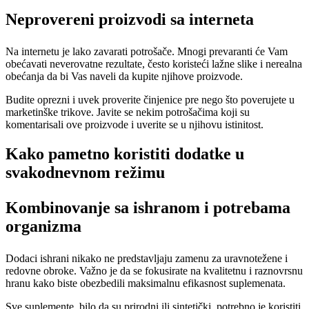
Neprovereni proizvodi sa interneta
Na internetu je lako zavarati potrošače. Mnogi prevaranti će Vam
obećavati neverovatne rezultate, često koristeći lažne slike i nerealna
obećanja da bi Vas naveli da kupite njihove proizvode.
Budite oprezni i uvek proverite činjenice pre nego što poverujete u
marketinške trikove. Javite se nekim potrošačima koji su
komentarisali ove proizvode i uverite se u njihovu istinitost.
Kako pametno koristiti dodatke u
svakodnevnom režimu
Kombinovanje sa ishranom i potrebama
organizma
Dodaci ishrani nikako ne predstavljaju zamenu za uravnotežene i
redovne obroke. Važno je da se fokusirate na kvalitetnu i raznovrsnu
hranu kako biste obezbedili maksimalnu efikasnost suplemenata.
Sve suplemente, bilo da su prirodni ili sintetički, potrebno je koristiti