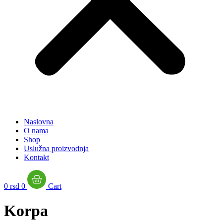
Naslovna
O nama
Shop
Uslužna proizvodnja
Kontakt
0
rsd
0
Cart
Korpa