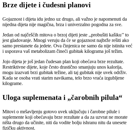
Brze dijete i čudesni planovi
Gojaznost i dijeta idu jedno uz drugo, ali važno je napomenuti da
nijedna dijeta nije magična, brza i univerzalno pogodna za sve.
Jedan od najčešćih mitova o brzoj dijeti jeste ,,probušiti kašiku’’ to
jest gladovanje. Mnogi veruju da će se gojaznost najbrže rešiti ako
samo prestanete da jedete. Ova činjenica ne samo da nije istinita već
i usporava vaš metabolizam čineći gubitak kilograma još težim.
Jojo dijeta je još jedan čudesan plan koji obećava brze rezultate.
Restriktivne dijete, koje često drastično smanjuju unos kalorija,
mogu izazvati brzi gubitak težine, ali taj gubitak nije uvek održiv.
Kada se osoba vrati starim navikama, telo brzo vraća izgubljene
kilograme.
Uloga suplemenata i „čarobnih pilula“
Mitovi o mršavljenju gotovo uvek uključuju i čarobne pilule i
suplemente koji obećavaju brze rezultate a da za uzvrat ne morate
ništa drugo da učinite, niti da vodite bolju ishranu nitu da unesete
fizičku aktivnost.