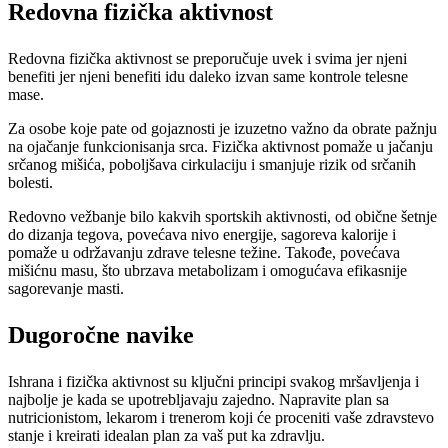
Redovna fizička aktivnost
Redovna fizička aktivnost se preporučuje uvek i svima jer njeni
benefiti jer njeni benefiti idu daleko izvan same kontrole telesne
mase.
Za osobe koje pate od gojaznosti je izuzetno važno da obrate pažnju
na ojačanje funkcionisanja srca. Fizička aktivnost pomaže u jačanju
srčanog mišića, poboljšava cirkulaciju i smanjuje rizik od srčanih
bolesti.
Redovno vežbanje bilo kakvih sportskih aktivnosti, od obične šetnje
do dizanja tegova, povećava nivo energije, sagoreva kalorije i
pomaže u održavanju zdrave telesne težine. Takođe, povećava
mišićnu masu, što ubrzava metabolizam i omogućava efikasnije
sagorevanje masti.
Dugoročne navike
Ishrana i fizička aktivnost su ključni principi svakog mršavljenja i
najbolje je kada se upotrebljavaju zajedno. Napravite plan sa
nutricionistom, lekarom i trenerom koji će proceniti vaše zdravstevo
stanje i kreirati idealan plan za vaš put ka zdravlju.