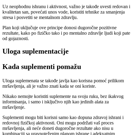
Uz neophodnu ishranu i aktivnost, važno je takođe uvesti redovan i
kvalitetan san, povećati unos vode, koristiti tehnike za smanjenja
stresa i posvetiti se mentalnom zdravlju.
Plan koji uključuje ove principe donosi dugoročne pozitivne
rezultate, kako po fizičko tako i po mentalno zdravlje ljudi koji pate
od gojaznosti.
Uloga suplementacije
Kada suplementi pomažu
Uloga suplemenata se takođe javlja kao korisna pomoć prilikom
mršavljenja, ali je važno znati kada se oni koriste.
Nikako nemojte koristiti suplemente na svoju ruku, bez ikakvog
informisanja, i samo i isključivo njih kao jedinih alata za
mršavljenje.
Suplementi mogu biti korisni samo kao dopuna zdravoj ishrani i
redovnoj fizičkoj aktivnosti. Oni mogu podržati vaš proces
mršavljenja, ali neće doneti dugoročne rezultate ako nisu u
kombinaciji sa uravnoteženim planom ishrane i adekvatnim