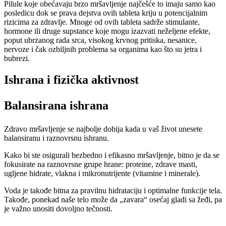
Pilule koje obećavaju brzo mršavljenje najčešće to imaju samo kao
posledicu dok se prava dejstva ovih tableta kriju u potencijalnim
rizicima za zdravlje. Mnoge od ovih tableta sadrže stimulante,
hormone ili druge supstance koje mogu izazvati neželjene efekte,
poput ubrzanog rada srca, visokog krvnog pritiska, nesanice,
nervoze i čak ozbiljnih problema sa organima kao što su jetra i
bubrezi.
Ishrana i fizička aktivnost
Balansirana ishrana
Zdravo mršavljenje se najbolje dobija kada u vaš život unesete
balansiranu i raznovrsnu ishranu.
Kako bi ste osigurali bezbedno i efikasno mršavljenje, bitno je da se
fokusirate na raznovrsne grupe hrane: proteine, zdrave masti,
ugljene hidrate, vlakna i mikronutrijente (vitamine i minerale).
Voda je takođe bitna za pravilnu hidrataciju i optimalne funkcije tela.
Takođe, ponekad naše telo može da „zavara“ osećaj gladi sa žeđi, pa
je važno unositi dovoljno tečnosti.