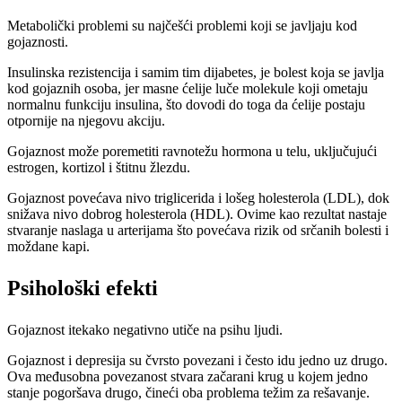
Metabolički problemi su najčešći problemi koji se javljaju kod
gojaznosti.
Insulinska rezistencija i samim tim dijabetes, je bolest koja se javlja
kod gojaznih osoba, jer masne ćelije luče molekule koji ometaju
normalnu funkciju insulina, što dovodi do toga da ćelije postaju
otpornije na njegovu akciju.
Gojaznost može poremetiti ravnotežu hormona u telu, uključujući
estrogen, kortizol i štitnu žlezdu.
Gojaznost povećava nivo triglicerida i lošeg holesterola (LDL), dok
snižava nivo dobrog holesterola (HDL). Ovime kao rezultat nastaje
stvaranje naslaga u arterijama što povećava rizik od srčanih bolesti i
moždane kapi.
Psihološki efekti
Gojaznost itekako negativno utiče na psihu ljudi.
Gojaznost i depresija su čvrsto povezani i često idu jedno uz drugo.
Ova međusobna povezanost stvara začarani krug u kojem jedno
stanje pogoršava drugo, čineći oba problema težim za rešavanje.