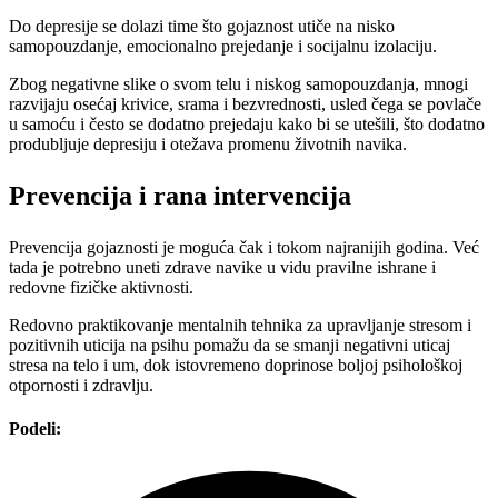
Do depresije se dolazi time što gojaznost utiče na nisko
samopouzdanje, emocionalno prejedanje i socijalnu izolaciju.
Zbog negativne slike o svom telu i niskog samopouzdanja, mnogi
razvijaju osećaj krivice, srama i bezvrednosti, usled čega se povlače
u samoću i često se dodatno prejedaju kako bi se utešili, što dodatno
produbljuje depresiju i otežava promenu životnih navika.
Prevencija i rana intervencija
Prevencija gojaznosti je moguća čak i tokom najranijih godina. Već
tada je potrebno uneti zdrave navike u vidu pravilne ishrane i
redovne fizičke aktivnosti.
Redovno praktikovanje mentalnih tehnika za upravljanje stresom i
pozitivnih uticija na psihu pomažu da se smanji negativni uticaj
stresa na telo i um, dok istovremeno doprinose boljoj psihološkoj
otpornosti i zdravlju.
Podeli: