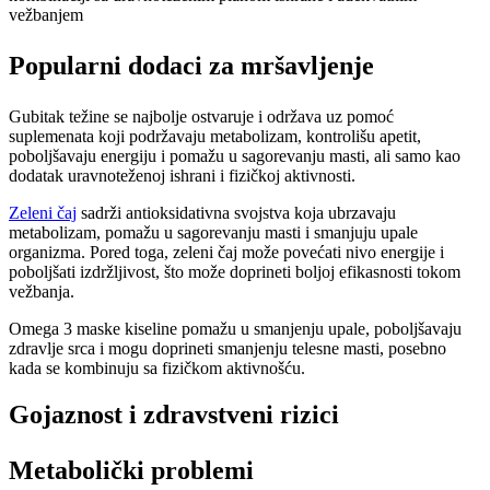
vežbanjem
Popularni dodaci za mršavljenje
Gubitak težine se najbolje ostvaruje i održava uz pomoć
suplemenata koji podržavaju metabolizam, kontrolišu apetit,
poboljšavaju energiju i pomažu u sagorevanju masti, ali samo kao
dodatak uravnoteženoj ishrani i fizičkoj aktivnosti.
Zeleni čaj
sadrži antioksidativna svojstva koja ubrzavaju
metabolizam, pomažu u sagorevanju masti i smanjuju upale
organizma. Pored toga, zeleni čaj može povećati nivo energije i
poboljšati izdržljivost, što može doprineti boljoj efikasnosti tokom
vežbanja.
Omega 3 maske kiseline pomažu u smanjenju upale, poboljšavaju
zdravlje srca i mogu doprineti smanjenju telesne masti, posebno
kada se kombinuju sa fizičkom aktivnošću.
Gojaznost i zdravstveni rizici
Metabolički problemi