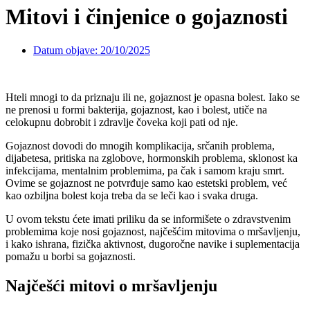
Mitovi i činjenice o gojaznosti
Datum objave:
20/10/2025
Hteli mnogi to da priznaju ili ne, gojaznost je opasna bolest. Iako se
ne prenosi u formi bakterija, gojaznost, kao i bolest, utiče na
celokupnu dobrobit i zdravlje čoveka koji pati od nje.
Gojaznost dovodi do mnogih komplikacija, srčanih problema,
dijabetesa, pritiska na zglobove, hormonskih problema, sklonost ka
infekcijama, mentalnim problemima, pa čak i samom kraju smrt.
Ovime se gojaznost ne potvrđuje samo kao estetski problem, već
kao ozbiljna bolest koja treba da se leči kao i svaka druga.
U ovom tekstu ćete imati priliku da se informišete o zdravstvenim
problemima koje nosi gojaznost, najčešćim mitovima o mršavljenju,
i kako ishrana, fizička aktivnost, dugoročne navike i suplementacija
pomažu u borbi sa gojaznosti.
Najčešći mitovi o mršavljenju