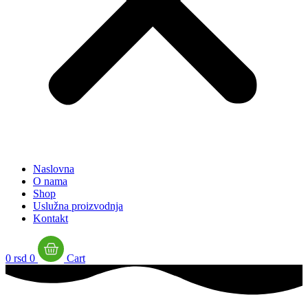
Naslovna
O nama
Shop
Uslužna proizvodnja
Kontakt
0
rsd
0
Cart