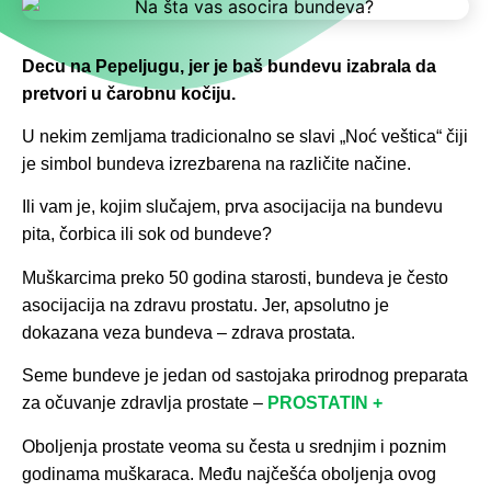
Decu na Pepeljugu, jer je baš bundevu izabrala da
pretvori u čarobnu kočiju.
U nekim zemljama tradicionalno se slavi „Noć veštica“ čiji
je simbol bundeva izrezbarena na različite načine.
Ili vam je, kojim slučajem, prva asocijacija na bundevu
pita, čorbica ili sok od bundeve?
Muškarcima preko 50 godina starosti, bundeva je često
asocijacija na zdravu prostatu. Jer, apsolutno je
dokazana veza bundeva – zdrava prostata.
Seme bundeve je jedan od sastojaka prirodnog preparata
za očuvanje zdravlja prostate –
PROSTATIN +
Oboljenja prostate veoma su česta u srednjim i poznim
godinama muškaraca. Među najčešća oboljenja ovog