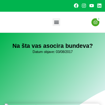
0
Uslužna proizvodnja
Na šta vas asocira bundeva?
Datum objave:
03/08/2017