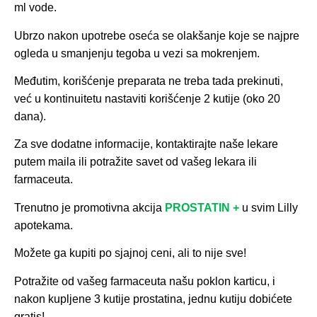
ml vode.
Ubrzo nakon upotrebe oseća se olakšanje koje se najpre
ogleda u smanjenju tegoba u vezi sa mokrenjem.
Međutim, korišćenje preparata ne treba tada prekinuti,
već u kontinuitetu nastaviti korišćenje 2 kutije (oko 20
dana).
Za sve dodatne informacije, kontaktirajte naše lekare
putem maila ili potražite savet od vašeg lekara ili
farmaceuta.
Trenutno je promotivna akcija
PROSTATIN +
u svim Lilly
apotekama.
Možete ga kupiti po sjajnoj ceni, ali to nije sve!
Potražite od vašeg farmaceuta našu poklon karticu, i
nakon kupljene 3 kutije prostatina, jednu kutiju dobićete
gratis!