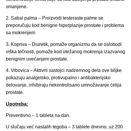
smanjene.
2. Sabal palma – Proizvodi testeraste palme se
preporučuju kod benigne hiperplazije prostate i problema
sa mokrenjem
3. Kopriva – Diuretik, pomaže organizmu da se oslobodi
viška tečnosti, pomaže kod otežanog mokrenja izazvanog
benignim uvećanjem prostate.
4. Vrbovica – Aktivni sastojci nadzemnog dela ove biljke
pokazuju analgetsko, protivupalno i antibakterijsko
delovanje, inhibiraju nekontrolisano umnožavanje ćelija
prostate.
Upotreba:
Preventivno – 1 tableta na dan.
U slučaju već nastalih tegoba – 3 tablete dnevno, uz 200