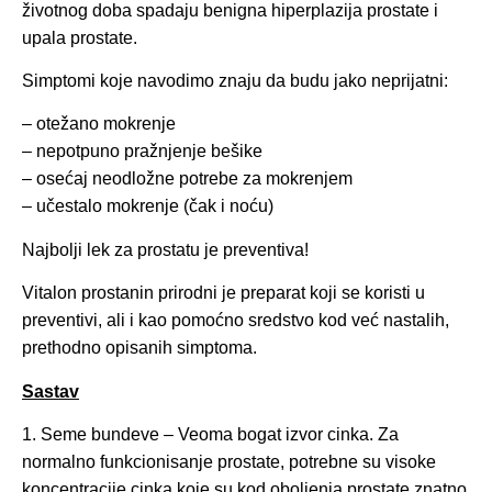
životnog doba spadaju benigna hiperplazija prostate i
upala prostate.
Simptomi koje navodimo znaju da budu jako neprijatni:
– otežano mokrenje
– nepotpuno pražnjenje bešike
– osećaj neodložne potrebe za mokrenjem
– učestalo mokrenje (čak i noću)
Najbolji lek za prostatu je preventiva!
Vitalon prostanin prirodni je preparat koji se koristi u
preventivi, ali i kao pomoćno sredstvo kod već nastalih,
prethodno opisanih simptoma.
Sastav
1. Seme bundeve – Veoma bogat izvor cinka. Za
normalno funkcionisanje prostate, potrebne su visoke
koncentracije cinka koje su kod oboljenja prostate znatno