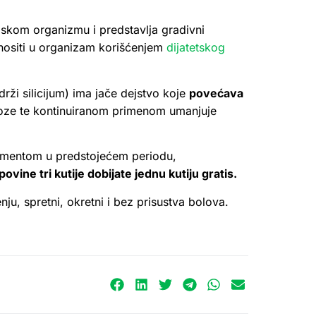
judskom organizmu i predstavlja gradivni
unositi u organizam korišćenjem
dijatetskog
rži silicijum) ima jače dejstvo koje
povećava
oroze te kontinuiranom primenom umanjuje
lementom u predstojećem periodu,
ine tri kutije dobijate jednu kutiju gratis.
, spretni, okretni i bez prisustva bolova.