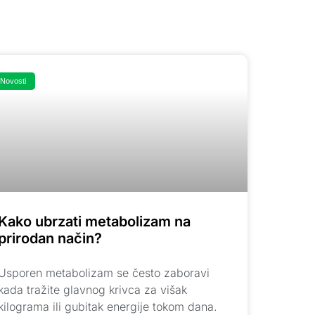
Novosti
Kako ubrzati metabolizam na
prirodan način?
Usporen metabolizam se često zaboravi
kada tražite glavnog krivca za višak
kilograma ili gubitak energije tokom dana.