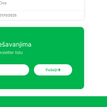
Ova
21/11/2025
dešavanjima
sletter listu
Pošalji