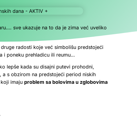
aru…. sve ukazuje na to da je zima već uveliko
e druge radosti koje već simbolišu predstojeći
a i poneku prehladicu ili reumu…
ako lepše kada su disajni putevi prohodni,
, a s obzirom na predstojeći period niskih
 koji imaju
problem sa bolovima u zglobovima
,