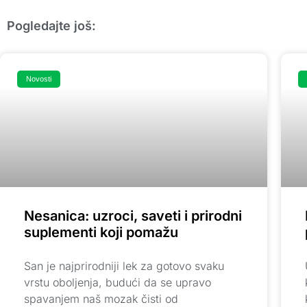
Pogledajte još:
Novosti
Nesanica: uzroci, saveti i prirodni
suplementi koji pomažu
San je najprirodniji lek za gotovo svaku
vrstu oboljenja, budući da se upravo
spavanjem naš mozak čisti od