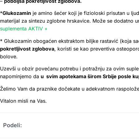
–
poboljša pokretljivost zglobova.
*
Glukozamin
je amino šećer koji je fizioloski prisutan u l
materijal za sintezu zglobne hrskavice. Može se dodatno 
suplementa AKTIV +
* Glukozamin obogaćen ekstraktom biljke rastavić (koja sad
pokretljivost zglobova
, koristi se kao preventiva osteop
bolove.
Uzevši u obzir povećanu potrebu i potražnju za ovim sup
napominjemo da
u svim apotekama širom Srbije posle kupov
Želimo Vam da praznike dočekate u adekvatnom raspoloženju
Vitalon misli na Vas.
Podeli: