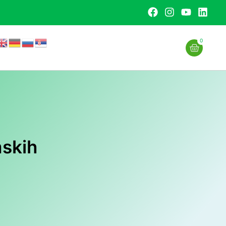
0
skih