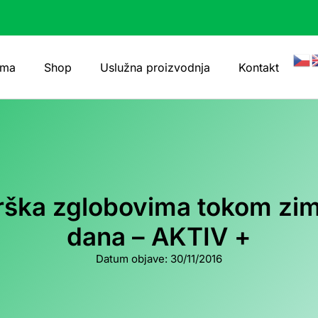
ama
Shop
Uslužna proizvodnja
Kontakt
rška zglobovima tokom zim
dana – AKTIV +
Datum objave:
30/11/2016