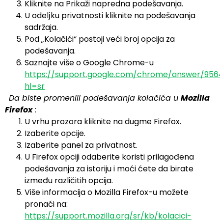
Kliknite na Prikaži napredna podešavanja.
U odelјku privatnosti kliknite na podešavanja
sadržaja.
Pod „Kolačići“ postoji veći broj opcija za
podešavanja.
Saznajte više o Google Chrome-u
https://support.google.com/chrome/answer/956
hl=sr
Da biste promenili podešavanja kolačića u
Mozilla
Firefox
:
U vrhu prozora kliknite na dugme Firefox.
Izaberite opcije.
Izaberite panel za privatnost.
U Firefox opciji odaberite koristi prilagođena
podešavanja za istoriju i moći ćete da birate
između različitih opcija.
Više informacija o Mozilla Firefox-u možete
pronaći na:
https://support.mozilla.org/sr/kb/kolacici-