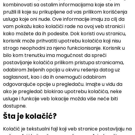
kombinovati sa ostalim informacijama koje ste im
pružili ili koje su prikupljene od vas prilikom korišćenja
usluga koje oni nude. Ove informacije imaju za cilј da
vam pokažu kako kolačići rade na ovoj veb stranici i
kako možete da ih podesite. Dok koristi ovu stranicu,
korisnik može prihvatiti upotrebu kolačića koji nisu
strogo neophodni za njeno funkcionisanje. Korisnik u
bilo kom trenutku ima mogućnost da spreči
postavlјanje kolačića prilikom pristupa stranicama,
odabirom želјenih opcija u okviru rešenja datog uz
saglasnost, kao i da ih onemogući odabirom
odgovarajuće opcije u pregledaču. Imajte u vidu da
ako je pregledač blokirao upotrebu kolačića, neke
usluge i funkcije veb lokacije možda više neće biti
dostupne.
Šta je kolačić?
Kolačić je tekstualni fajl koji veb stranice postavlјaju na