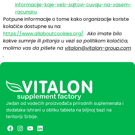
informacije-koje-veb-sajtovi-cuvaju-na-vasem-
racunaru
Potpune informacije o tome kako organizacije koriste
kolačiće dostupne su na:
https://www.allaboutcookies.org/
Ako imate bilo
kakve sumnje ili pitanja u vezi sa politikom kolačića,
molimo vas da pišete na
vitalon@vitalon-group.com
.
Jedan od vodećih proizvođača prirodnih suplemenata i
dodataka ishrani u obliku tableta na biljnoj bazi na
teritoriji Srbije.