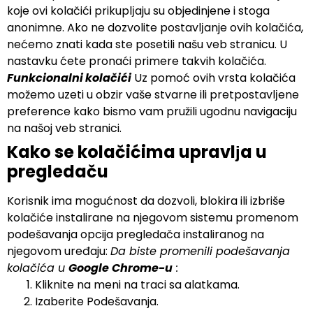
koje ovi kolačići prikuplјaju su objedinjene i stoga
anonimne. Ako ne dozvolite postavlјanje ovih kolačića,
nećemo znati kada ste posetili našu veb stranicu. U
nastavku ćete pronaći primere takvih kolačića.
Funkcionalni
kolačići
Uz pomoć ovih vrsta kolačića
možemo uzeti u obzir vaše stvarne ili pretpostavlјene
preference kako bismo vam pružili ugodnu navigaciju
na našoj veb stranici.
Kako se kolačićima upravlјa u
pregledaču
Korisnik ima mogućnost da dozvoli, blokira ili izbriše
kolačiće instalirane na njegovom sistemu promenom
podešavanja opcija pregledača instaliranog na
njegovom uređaju:
Da biste promenili podešavanja
kolačića u
Google Chrome-u
:
Kliknite na meni na traci sa alatkama.
Izaberite Podešavanja.