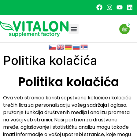
0
Politika kolačića
Politika kolačića
Ova veb stranica koristi sopstvene kolačiće i kolačiće
trećih lica za personalizaciju vašeg sadržaja i oglasa,
pružanje funkcija društvenih medija i analizu prometa
na vašoj veb stranici. Naši partneri za društvene
mreže, oglašavanje i statističku analizu mogu takođe
imati informacije o vašoj upotrebi stranice, koje mogu