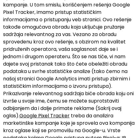
kampanje. U tom smislu, korišćenjem rešenja Google
Pixel Tracker, imamo pristup statističkim
informacijama o pristupanju veb stranici. Ovo rešenje
takođe omogućava obradu koja uklјučuje pružanje
sadržaja relevantnog za vas. Vezano za obradu
sprovedenu kroz ovo rešenje, s obzirom na kvalitet
pridruženih operatora, vaša saglasnost daje se i
jednom i drugom operateru. Što se nas tiče, vi nam
dajete svoj pristanak tako što ćete obeležiti obradu
podataka u svrhe statističke analize (tako ćemo na
našoj stranici Google Analytics imati pristup zbirnim i
statističkim informacijama o izvoru pristupa).
Prikazivanje relevantnog sadržaja biće obrada koju oni
izvrše u svoje ime, čemu se možete suprotstaviti
odbijanjem da i dalje primate reklame (Sakrij ovaj
oglas).
Google Pixel Tracker
treba da analizira
marketinške kampanje koje je sprovela ova kompanija
kroz oglase koji se promovišu na Google-u. Vrste
podataka kojima Google pristupa putem Pixel-a: IP