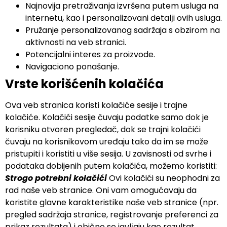
Najnovija pretraživanja izvršena putem usluga na
internetu, kao i personalizovani detalјi ovih usluga.
Pružanje personalizovanog sadržaja s obzirom na
aktivnosti na veb stranici.
Potencijalni interes za proizvode.
Navigaciono ponašanje.
Vrste korišćenih kolačića
Ova veb stranica koristi kolačiće sesije i trajne
kolačiće. Kolačići sesije čuvaju podatke samo dok je
korisniku otvoren pregledač, dok se trajni kolačići
čuvaju na korisnikovom uređaju tako da im se može
pristupiti i koristiti u više sesija. U zavisnosti od svrhe i
podataka dobijenih putem kolačića, možemo koristiti:
Strogo potrebni kolačići
Ovi kolačići su neophodni za
rad naše veb stranice. Oni vam omogućavaju da
koristite glavne karakteristike naše veb stranice (npr.
pregled sadržaja stranice, registrovanje preferenci za
prikaz rezultata) i obično se javlјaju kao rezultat