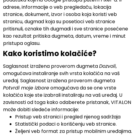
adrese, informacije o veb pregledaču, lokacija
stranice, dokument, izvor i osoba koja koristi veb
stranicu, dugmad koja su posetioci veb stranice
pritisnuli, oznake tih dugmadi i sve stranice posećene
kao rezultat pritiska dugmeta, datum, vreme i minut
pristupa oglasu.
Kako koristimo kolačiće?
Saglasnost izražena proverom dugmeta
Dozvoli
,
omogućava instaliranje svih vrsta kolačića na vaš
uređaj. Saglasnost izražena proverom dugmeta
Potvrdi moje izbore
omogućava da se one vrste
kolačića koje ste izabrali instaliraju na vaš uređaj. U
zavisnosti od toga kako odaberete pristanak, VITALON
može dobiti sledeće informacije:
Pristup veb stranici i pregled njenog sadržaja
Statistički podaci o korišćenju veb stranice.
Željeni veb format za pristup mobilnim uređajima.