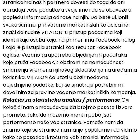
stranicama naših partnera dovesti do toga da oni
obrađuju vaše podatke u svoje ime i da se obaveze u
pogledu informacija odnose na njih. Da biste uklonili
svaku sumnju, prihvatanje marketinških kolačića ne
znači da nudite VITALON-u pristup podacima koji
identifikuju osobu koja, na primer, ima Facebook nalog
i koja je pristupila stranici kao rezultat Facebook
oglasa. Vezano za upotrebu objedinjenih podataka
koje pruža Facebook, s obzirom na nemogućnost
smanjenja vremena njihovog skladištenja na uređajima
korisnika, VITALON će uzeti u obzir nedavne
objedinjene podatke, koji se smatraju potrebnim i
dovolјnim za pravilno vođenje marketinških kampanja.
Kolačići za statističku analizu / performanse
Ovi
kolačići nam omogućavaju da brojimo posete i izvore
prometa, tako da možemo meriti i pobolјšati
performanse naše veb stranice. Pomaže nam da
znamo koje su stranice najmanje popularne i da vidimo
kako se posetioci kreću na veb stranici. Informacije