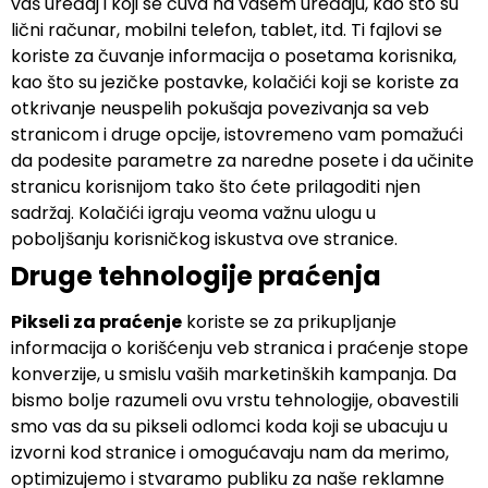
vaš uređaj i koji se čuva na vašem uređaju, kao što su
lični računar, mobilni telefon, tablet, itd. Ti fajlovi se
koriste za čuvanje informacija o posetama korisnika,
kao što su jezičke postavke, kolačići koji se koriste za
otkrivanje neuspelih pokušaja povezivanja sa veb
stranicom i druge opcije, istovremeno vam pomažući
da podesite parametre za naredne posete i da učinite
stranicu korisnijom tako što ćete prilagoditi njen
sadržaj. Kolačići igraju veoma važnu ulogu u
pobolјšanju korisničkog iskustva ove stranice.
Druge tehnologije praćenja
Pikseli za praćenje
koriste se za prikuplјanje
informacija o korišćenju veb stranica i praćenje stope
konverzije, u smislu vaših marketinških kampanja. Da
bismo bolјe razumeli ovu vrstu tehnologije, obavestili
smo vas da su pikseli odlomci koda koji se ubacuju u
izvorni kod stranice i omogućavaju nam da merimo,
optimizujemo i stvaramo publiku za naše reklamne