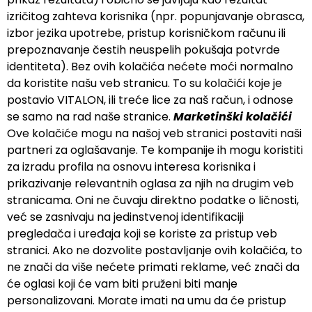
izričitog zahteva korisnika (npr. popunjavanje obrasca,
izbor jezika upotrebe, pristup korisničkom računu ili
prepoznavanje čestih neuspelih pokušaja potvrde
identiteta). Bez ovih kolačića nećete moći normalno
da koristite našu veb stranicu. To su kolačići koje je
postavio VITALON, ili treće lice za naš račun, i odnose
se samo na rad naše stranice.
Marketinški kolačići
Ove kolačiće mogu na našoj veb stranici postaviti naši
partneri za oglašavanje. Te kompanije ih mogu koristiti
za izradu profila na osnovu interesa korisnika i
prikazivanje relevantnih oglasa za njih na drugim veb
stranicama. Oni ne čuvaju direktno podatke o ličnosti,
već se zasnivaju na jedinstvenoj identifikaciji
pregledača i uređaja koji se koriste za pristup veb
stranici. Ako ne dozvolite postavlјanje ovih kolačića, to
ne znači da više nećete primati reklame, već znači da
će oglasi koji će vam biti pruženi biti manje
personalizovani. Morate imati na umu da će pristup