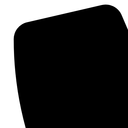
Skočite
na
sadržaj