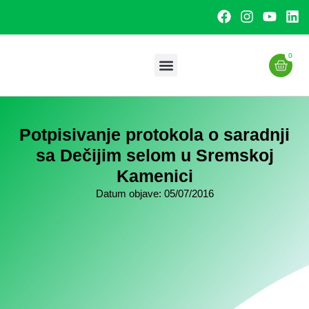
0
Uslužna proizvodnja
Potpisivanje protokola o saradnji
sa Dečijim selom u Sremskoj
Kamenici
Datum objave:
05/07/2016