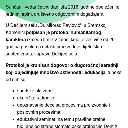
Sunčan i vedar četvrti dan jula 2016. godine obeležen je
jednim lepim, društveno odgovornim događajem.
U Dečijem selu „Dr. Milorad Pavlović“ u Sremskoj
Kamenici
potpisan je protokol humanitarnog
karaktera
između firme Vitalon, koja je već više od 20
godina prisutna u oblasti proizvodnje dijetetskih
suplemenata, i upravo Dečijeg sela.
Protokol je krunisan dogovor o dugoročnoj saradnji
koji objedinjuje mnoštvo aktivnosti i edukacija
, a neke
od njih su:
sportske aktivnosti,
ekološke radionice,
upoznavanje dece sa procesima proizvodnje i
poslovnim procesima,
edukativni seminari na temu pravilne oralne
higijene od strane stomatološke ordinacije DentiX