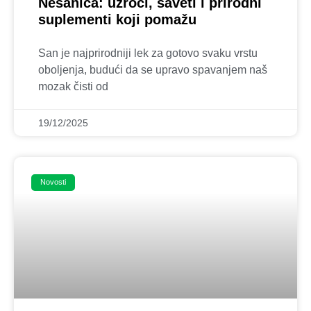
Nesanica: uzroci, saveti i prirodni
suplementi koji pomažu
San je najprirodniji lek za gotovo svaku vrstu
oboljenja, budući da se upravo spavanjem naš
mozak čisti od
19/12/2025
Novosti