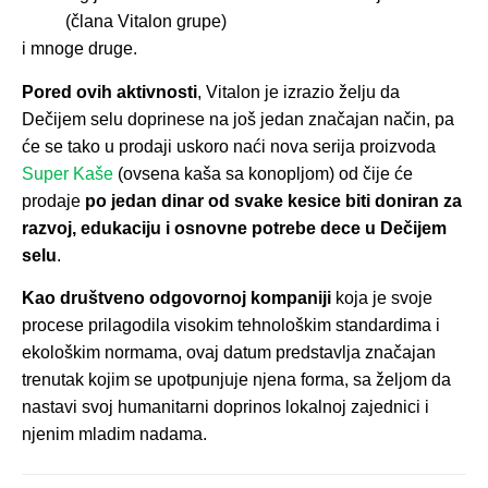
(člana Vitalon grupe)
i mnoge druge.
Pored ovih aktivnosti
, Vitalon je izrazio želju da
Dečijem selu doprinese na još jedan značajan način, pa
će se tako u prodaji uskoro naći nova serija proizvoda
Super Kaše
(ovsena kaša sa konopljom) od čije će
prodaje
po jedan dinar od svake kesice biti doniran za
razvoj, edukaciju i osnovne potrebe dece u Dečijem
selu
.
Kao društveno odgovornoj kompaniji
koja je svoje
procese prilagodila visokim tehnološkim standardima i
ekološkim normama, ovaj datum predstavlja značajan
trenutak kojim se upotpunjuje njena forma, sa željom da
nastavi svoj humanitarni doprinos lokalnoj zajednici i
njenim mladim nadama.