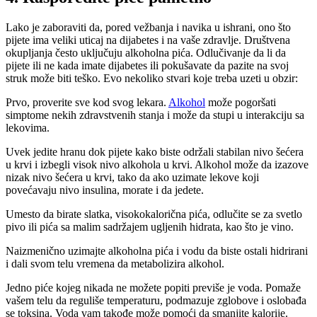
Lako je zaboraviti da, pored vežbanja i navika u ishrani, ono što
pijete ima veliki uticaj na dijabetes i na vaše zdravlje. Društvena
okupljanja često uključuju alkoholna pića. Odlučivanje da li da
pijete ili ne kada imate dijabetes ili pokušavate da pazite na svoj
struk može biti teško. Evo nekoliko stvari koje treba uzeti u obzir:
Prvo, proverite sve kod svog lekara.
Alkohol
može pogoršati
simptome nekih zdravstvenih stanja i može da stupi u interakciju sa
lekovima.
Uvek jedite hranu dok pijete kako biste održali stabilan nivo šećera
u krvi i izbegli visok nivo alkohola u krvi. Alkohol može da izazove
nizak nivo šećera u krvi, tako da ako uzimate lekove koji
povećavaju nivo insulina, morate i da jedete.
Umesto da birate slatka, visokokalorična pića, odlučite se za svetlo
pivo ili pića sa malim sadržajem ugljenih hidrata, kao što je vino.
Naizmenično uzimajte alkoholna pića i vodu da biste ostali hidrirani
i dali svom telu vremena da metabolizira alkohol.
Jedno piće kojeg nikada ne možete popiti previše je voda. Pomaže
vašem telu da reguliše temperaturu, podmazuje zglobove i oslobađa
se toksina. Voda vam takođe može pomoći da smanjite kalorije.