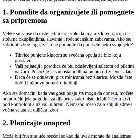
1. Ponudite da organizujete ili pomognete
sa pripremom
Velike su šanse da niste jedini koji vole da imaju zdravu opciju na
stolu na okupljanjima, slavama i rođendanskim zabavama. Ako ste
zabrinuti zbog toga, zašto ne ponudite da ponesete neko svoje jelo?
Tikvice punjene kinoom su svečana opcija za bilo koju
proslavu
Vaši prijatelji i porodica će biti oduševljeni salatom od piletine
na žaru. Poslužite je samostalno ili na omotu od zelene salate.
Deca će se oduševiti pica rolnicama bez žitarica. Možda ćete
dobiti i njihovu pomoć u kuhinji
Ako ste domaćin, kada vas gosti pitaju šta mogu da donesu, možete
preporučiti jela pogodna za dijabetes kako biste držali
šećer
u krvi
pod kontrolom a uživali u hrani. Nemasno meso za roštilj ili zdrava
voćna salata su odličan izbor!
2. Planirajte unapred
Može biti frustrirajuće osećati se kao da uvek morate da analizirate