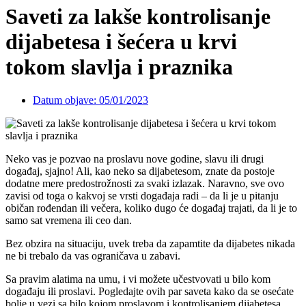
Saveti za lakše kontrolisanje
dijabetesa i šećera u krvi
tokom slavlja i praznika
Datum objave:
05/01/2023
Neko vas je pozvao na proslavu nove godine, slavu ili drugi
događaj, sjajno! Ali, kao neko sa dijabetesom, znate da postoje
dodatne mere predostrožnosti za svaki izlazak. Naravno, sve ovo
zavisi od toga o kakvoj se vrsti događaja radi – da li je u pitanju
običan rođendan ili večera, koliko dugo će događaj trajati, da li je to
samo sat vremena ili ceo dan.
Bez obzira na situaciju, uvek treba da zapamtite da dijabetes nikada
ne bi trebalo da vas ograničava u zabavi.
Sa pravim alatima na umu, i vi možete učestvovati u bilo kom
događaju ili proslavi. Pogledajte ovih par saveta kako da se osećate
bolje u vezi sa bilo kojom proslavom i kontrolisanjem dijabetesa.