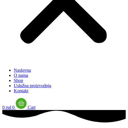
Naslovna
O nama
Shop
Uslužna proizvodnja
Kontakt
0
rsd
0
Cart