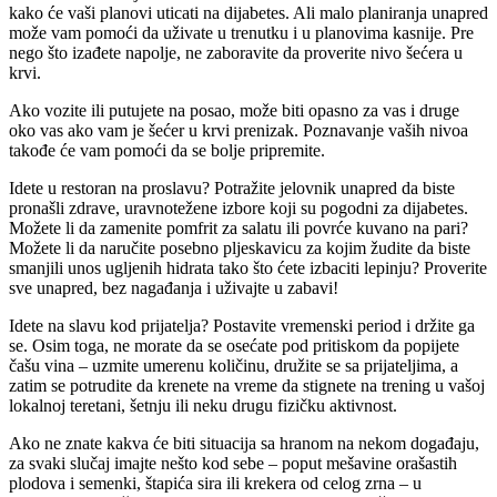
kako će vaši planovi uticati na dijabetes. Ali malo planiranja unapred
može vam pomoći da uživate u trenutku i u planovima kasnije. Pre
nego što izađete napolje, ne zaboravite da proverite nivo šećera u
krvi.
Ako vozite ili putujete na posao, može biti opasno za vas i druge
oko vas ako vam je šećer u krvi prenizak. Poznavanje vaših nivoa
takođe će vam pomoći da se bolje pripremite.
Idete u restoran na proslavu? Potražite jelovnik unapred da biste
pronašli zdrave, uravnotežene izbore koji su pogodni za dijabetes.
Možete li da zamenite pomfrit za salatu ili povrće kuvano na pari?
Možete li da naručite posebno pljeskavicu za kojim žudite da biste
smanjili unos ugljenih hidrata tako što ćete izbaciti lepinju? Proverite
sve unapred, bez nagađanja i uživajte u zabavi!
Idete na slavu kod prijatelja? Postavite vremenski period i držite ga
se. Osim toga, ne morate da se osećate pod pritiskom da popijete
čašu vina – uzmite umerenu količinu, družite se sa prijateljima, a
zatim se potrudite da krenete na vreme da stignete na trening u vašoj
lokalnoj teretani, šetnju ili neku drugu fizičku aktivnost.
Ako ne znate kakva će biti situacija sa hranom na nekom događaju,
za svaki slučaj imajte nešto kod sebe – poput mešavine orašastih
plodova i semenki, štapića sira ili krekera od celog zrna – u