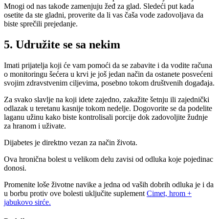
Mnogi od nas takođe zamenjuju žeđ za glad. Sledeći put kada
osetite da ste gladni, proverite da li vas čaša vode zadovoljava da
biste sprečili prejedanje.
5. Udružite se sa nekim
Imati prijatelja koji će vam pomoći da se zabavite i da vodite računa
o monitoringu šećera u krvi je još jedan način da ostanete posvećeni
svojim zdravstvenim ciljevima, posebno tokom društvenih događaja.
Za svako slavlje na koji idete zajedno, zakažite šetnju ili zajednički
odlazak u teretanu kasnije tokom nedelje. Dogovorite se da podelite
laganu užinu kako biste kontrolisali porcije dok zadovoljite žudnje
za hranom i uživate.
Dijabetes je direktno vezan za način života.
Ova hronična bolest u velikom delu zavisi od odluka koje pojedinac
donosi.
Promenite loše životne navike a jedna od vaših dobrih odluka je i da
u borbu protiv ove bolesti uključite suplement
Cimet, hrom +
jabukovo sirće.