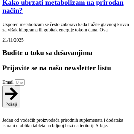
Kako ubrzati metabolizam na prirodan
način?
Usporen metabolizam se često zaboravi kada tražite glavnog krivca
za višak kilograma ili gubitak energije tokom dana. Ova
21/11/2025
Budite u toku sa dešavanjima
Prijavite se na našu newsletter listu
Email
Pošalji
Jedan od vodećih proizvođača prirodnih suplemenata i dodataka
ishrani u obliku tableta na biljnoj bazi na teritoriji Srbije.