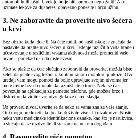
automobilu ili tašni. Uvek je bolje biti spreman nego žaliti! Ako
uzimate lekove za dijabetes, obavezno ponesite i brzu užinu.
3. Ne zaboravite da proverite nivo šećera
u krvi
Bez obzira kuda idete ili šta ćete raditi, od suštinskog je značaja da
nastavite da pratite nivo šećera u krvi. Jedenje različitih vrsta hrane i
učestvovanje u različitim vrstama aktivnosti može promeniti vaše
nivoe – ponekad da i da niste svesni.
Ako se plašite da ćete slučajno zaboraviti da proverite, možda biste
želeli da pitate svog lekara o kontinuiranom monitoru glukoze. Ovi
uređaji vam mogu pomoći da bolje upravljate svojim nivoima jer
mere nivoe bez da morate da razmišljate o tome. Neki se čak
povezuju na aplikaciju za pametne telefone, gde možete brzo i
diskretno da vidite svoj nivo glukoze usred slavlja.
Uz proveru nivoa, uverite se da neko sa vama zna za vaše stanje.
Oni mogu preduzeti akciju ako doživite visok ili nizak nivo. Nosite
neku vrstu medicinske identifikacione oznake, kao što je narukvica,
u slučaju da se razdvojite ili ste sami na nekom događaju.
4. Rasporedite piće pametno