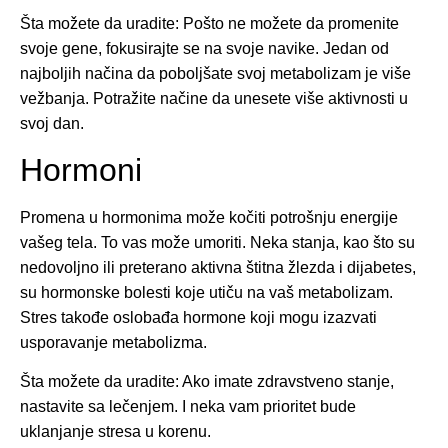
Šta možete da uradite: Pošto ne možete da promenite
svoje gene, fokusirajte se na svoje navike. Jedan od
najboljih načina da poboljšate svoj metabolizam je više
vežbanja. Potražite načine da unesete više aktivnosti u
svoj dan.
Hormoni
Promena u hormonima može kočiti potrošnju energije
vašeg tela. To vas može umoriti. Neka stanja, kao što su
nedovoljno ili preterano aktivna štitna žlezda i dijabetes,
su hormonske bolesti koje utiču na vaš metabolizam.
Stres takođe oslobađa hormone koji mogu izazvati
usporavanje metabolizma.
Šta možete da uradite: Ako imate zdravstveno stanje,
nastavite sa lečenjem. I neka vam prioritet bude
uklanjanje stresa u korenu.