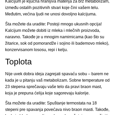
Kalcijum je ključna hranljiva materija za brz metabolizam,
između ostalih pozitivnih stvari koje čini vašem telu.
Međutim, većina ljudi ne unosi dovoljno kalcijuma.
Šta možete da uradite: Postoji mnogo ukusnih opcija!
Kalcijum možete dobiti iz mleka i mlečnih proizvoda,
naravno. Takođe je u mnogim namirnicama (kao što su
žitarice, sok od pomorandže i sojino ili bademovo mleko),
konzervisanom lososu, repi i kelju.
Toplota
Nije uvek dobra ideja zagrejati spavaću sobu – barem ne
kada je u pitanju vaš metabolizam. Sobne temperature od
23 stepena sprečavaju vaše telo da pravi braon mast,
koja je prepuna ćelija koje sagorevaju kalorije.
Šta možete da uradite: Spuštanje termostata na 18
stepeni pre spavanja povećava nivo braon masti. Takođe,