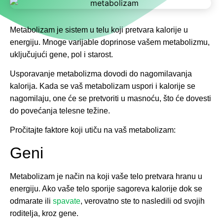
Metabolizam je sistem u telu koji pretvara kalorije u
energiju. Mnoge varijable doprinose vašem metabolizmu,
uključujući gene, pol i starost.
Usporavanje metabolizma dovodi do nagomilavanja
kalorija. Kada se vaš metabolizam uspori i kalorije se
nagomilaju, one će se pretvoriti u masnoću, što će dovesti
do povećanja telesne težine.
Pročitajte faktore koji utiču na vaš metabolizam:
Geni
Metabolizam je način na koji vaše telo pretvara hranu u
energiju. Ako vaše telo sporije sagoreva kalorije dok se
odmarate ili
spavate
, verovatno ste to nasledili od svojih
roditelja, kroz gene.