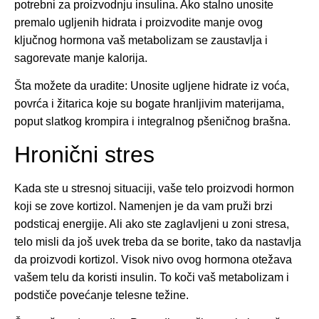
potrebni za proizvodnju insulina. Ako stalno unosite
premalo ugljenih hidrata i proizvodite manje ovog
ključnog hormona vaš metabolizam se zaustavlja i
sagorevate manje kalorija.
Šta možete da uradite: Unosite ugljene hidrate iz voća,
povrća i žitarica koje su bogate hranljivim materijama,
poput slatkog krompira i integralnog pšeničnog brašna.
Hronični stres
Kada ste u stresnoj situaciji, vaše telo proizvodi hormon
koji se zove kortizol. Namenjen je da vam pruži brzi
podsticaj energije. Ali ako ste zaglavljeni u zoni stresa,
telo misli da još uvek treba da se borite, tako da nastavlja
da proizvodi kortizol. Visok nivo ovog hormona otežava
vašem telu da koristi insulin. To koči vaš metabolizam i
podstiče povećanje telesne težine.