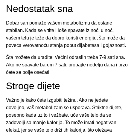
Nedostatak sna
Dobar san pomaže vašem metabolizmu da ostane
stabilan. Kada se vrtite i loše spavate iz noći u noć,
vašem telu je teže da dobro koristi energiju, što može da
poveća verovatnoću stanja poput dijabetesa i gojaznosti.
Šta možete da uradite: Većini odraslih treba 7-9 sati sna.
Ako ne spavate barem 7 sati, probajte nedelju dana i brzo
ćete se bolje osećati.
Stroge dijete
Važno je kako ćete izgubiti težinu. Ako ne jedete
dovoljno, vaš metabolizam se usporava. Striktne dijete,
posebno kada uz to i vežbate, uče vaše telo da se
zadovolji sa manje kalorija. To može imati negativan
efekat, jer se vaše telo drži tih kalorija, što otežava