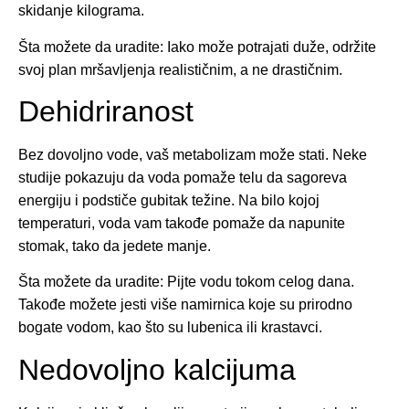
skidanje kilograma.
Šta možete da uradite: Iako može potrajati duže, održite
svoj plan mršavljenja realističnim, a ne drastičnim.
Dehidriranost
Bez dovoljno vode, vaš metabolizam može stati. Neke
studije pokazuju da voda pomaže telu da sagoreva
energiju i podstiče gubitak težine. Na bilo kojoj
temperaturi, voda vam takođe pomaže da napunite
stomak, tako da jedete manje.
Šta možete da uradite: Pijte vodu tokom celog dana.
Takođe možete jesti više namirnica koje su prirodno
bogate vodom, kao što su lubenica ili krastavci.
Nedovoljno kalcijuma