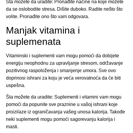
Šta možete da uradite: Pronađite načine na koje možete
da se oslobodite stresa. Dišite duboko. Radite nešto što
volite. Pronađite ono što vam odgovara.
Manjak vitamina i
suplemenata
Vitaminski i suplementi vam mogu pomoći da dobijete
energiju neophodnu za upravljanje stresom, održavanje
pozitivnog raspoloženja i smanjenje umora. Sve ovo
doprinosi ishrani za koju je veća verovatnoća da će biti
uspešna.
Šta možete da uradite: Suplementi i vitamini vam mogu
pomoći da popunite sve praznine u vašoj ishrani koje
proizilaze iz ograničavanja vašeg unosa kalorija. Takođe
neki suplementi mogu pomoći sagorevanju kalorija i
masti.