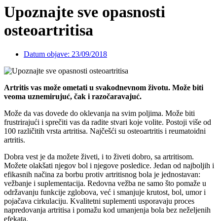
Upoznajte sve opasnosti
osteoartritisa
Datum objave:
23/09/2018
Artritis vas može ometati u svakodnevnom životu. Može biti
veoma uznemirujuć, čak i razočaravajuć.
Može da vas dovede do oklevanja na svim poljima. Može biti
frustrirajući i sprečiti vas da radite stvari koje volite. Postoji više od
100 različitih vrsta artritisa. Najčešći su osteoartritis i reumatoidni
artritis.
Dobra vest je da možete živeti, i to živeti dobro, sa artritisom.
Možete olakšati njegov bol i njegove posledice. Jedan od najboljih i
efikasnih načina za borbu protiv artritisnog bola je jednostavan:
vežbanje i suplementacija. Redovna vežba ne samo što pomaže u
održavanju funkcije zglobova, već i smanjuje krutost, bol, umor i
pojačava cirkulaciju. Kvalitetni suplementi usporavaju proces
napredovanja artritisa i pomažu kod umanjenja bola bez neželjenih
efekata.