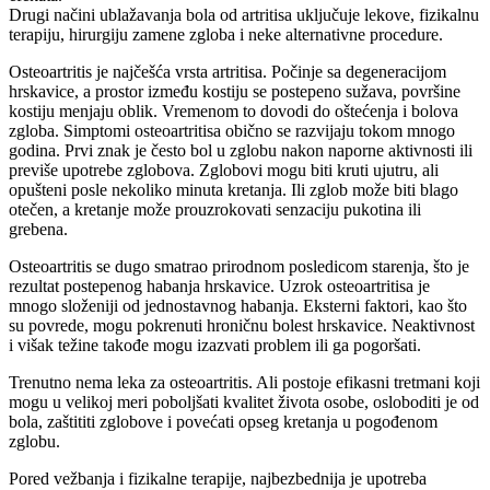
Drugi načini ublažavanja bola od artritisa uključuje lekove, fizikalnu
terapiju, hirurgiju zamene zgloba i neke alternativne procedure.
Osteoartritis je najčešća vrsta artritisa. Počinje sa degeneracijom
hrskavice, a prostor između kostiju se postepeno sužava, površine
kostiju menjaju oblik. Vremenom to dovodi do oštećenja i bolova
zgloba. Simptomi osteoartritisa obično se razvijaju tokom mnogo
godina. Prvi znak je često bol u zglobu nakon naporne aktivnosti ili
previše upotrebe zglobova. Zglobovi mogu biti kruti ujutru, ali
opušteni posle nekoliko minuta kretanja. Ili zglob može biti blago
otečen, a kretanje može prouzrokovati senzaciju pukotina ili
grebena.
Osteoartritis se dugo smatrao prirodnom posledicom starenja, što je
rezultat postepenog habanja hrskavice. Uzrok osteoartritisa je
mnogo složeniji od jednostavnog habanja. Eksterni faktori, kao što
su povrede, mogu pokrenuti hroničnu bolest hrskavice. Neaktivnost
i višak težine takođe mogu izazvati problem ili ga pogoršati.
Trenutno nema leka za osteoartritis. Ali postoje efikasni tretmani koji
mogu u velikoj meri poboljšati kvalitet života osobe, osloboditi je od
bola, zaštititi zglobove i povećati opseg kretanja u pogođenom
zglobu.
Pored vežbanja i fizikalne terapije, najbezbednija je upotreba