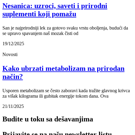
Nesanica: uzroci, saveti i prirodni
suplementi koji pomažu
San je najprirodniji lek za gotovo svaku vrstu oboljenja, budući da
se upravo spavanjem naš mozak čisti od
19/12/2025
Novosti
Kako ubrzati metabolizam na prirodan
način?
Usporen metabolizam se često zaboravi kada tražite glavnog krivca
za višak kilograma ili gubitak energije tokom dana. Ova
21/11/2025
Budite u toku sa dešavanjima
Prijavite se na našu newsletter listu