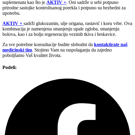
suplemenata kao što je
AKTIV +
. Oni sadrže u sebi potpuno
prirodne sastojke kontrolisanog porekla i potpuno su bezbedni za
upotrebu.
AKTIV +
sadrži glukozamin, ulje origana, rastavić i koru vrbe. Ova
kombinacija je namenjena smanjenju upale zgloba, smanjenju
bolova, kao i za bolju regeneraciju vezinih tkiva i hrskavice.
Za sve potrebne konsultacije budite slobodni da
kontaktirate naš
medicinski tim
. Stojimo Vam na raspolaganju da zajedno
poboljšamo Vaš kvalitet života.
Podeli: