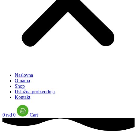
Naslovna
O nama
Shop
Uslužna proizvodnja
Kontakt
0
rsd
0
Cart