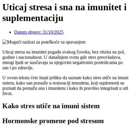
Uticaj stresa i sna na imunitet i
suplementaciju
Datum objave:
31/10/2025
Uticaj stresa na imunitet pogađa svakog čoveka, bez obzira na pol,
godine i nacionalnost. U današnjem svetu gde stres preovladava,
mnogi ljudi se suočavaju sa njegovim negativnim posledicama po
san i po zdravlje.
U ovom tekstu ćete imati priliku da saznate kako stres utiče na imuni
sistem, kako san pomaže u restoraciji imuniteta, koji suplementi su
poznati da pomažu snu i imunitetu i kako ih pravilno integrisati u stil
život.
Kako stres utiče na imuni sistem
Hormonske promene pod stresom