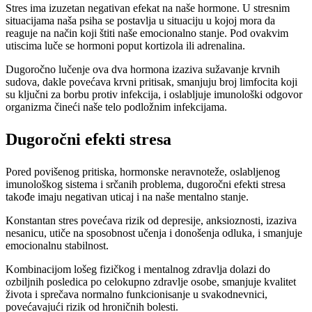
Stres ima izuzetan negativan efekat na naše hormone. U stresnim
situacijama naša psiha se postavlja u situaciju u kojoj mora da
reaguje na način koji štiti naše emocionalno stanje. Pod ovakvim
utiscima luče se hormoni poput kortizola ili adrenalina.
Dugoročno lučenje ova dva hormona izaziva sužavanje krvnih
sudova, dakle povećava krvni pritisak, smanjuju broj limfocita koji
su ključni za borbu protiv infekcija, i oslabljuje imunološki odgovor
organizma čineći naše telo podložnim infekcijama.
Dugoročni efekti stresa
Pored povišenog pritiska, hormonske neravnoteže, oslabljenog
imunološkog sistema i srčanih problema, dugoročni efekti stresa
takođe imaju negativan uticaj i na naše mentalno stanje.
Konstantan stres povećava rizik od depresije, anksioznosti, izaziva
nesanicu, utiče na sposobnost učenja i donošenja odluka, i smanjuje
emocionalnu stabilnost.
Kombinacijom lošeg fizičkog i mentalnog zdravlja dolazi do
ozbiljnih posledica po celokupno zdravlje osobe, smanjuje kvalitet
života i sprečava normalno funkcionisanje u svakodnevnici,
povećavajući rizik od hroničnih bolesti.