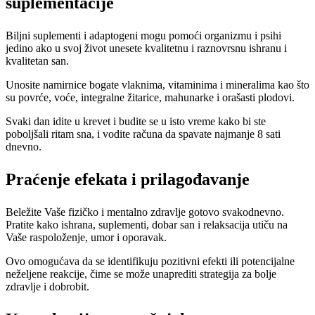
suplementacije
Biljni suplementi i adaptogeni mogu pomoći organizmu i psihi
jedino ako u svoj život unesete kvalitetnu i raznovrsnu ishranu i
kvalitetan san.
Unosite namirnice bogate vlaknima, vitaminima i mineralima kao što
su povrće, voće, integralne žitarice, mahunarke i orašasti plodovi.
Svaki dan idite u krevet i budite se u isto vreme kako bi ste
poboljšali ritam sna, i vodite računa da spavate najmanje 8 sati
dnevno.
Praćenje efekata i prilagođavanje
Beležite Vaše fizičko i mentalno zdravlje gotovo svakodnevno.
Pratite kako ishrana, suplementi, dobar san i relaksacija utiču na
Vaše raspoloženje, umor i oporavak.
Ovo omogućava da se identifikuju pozitivni efekti ili potencijalne
neželjene reakcije, čime se može unaprediti strategija za bolje
zdravlje i dobrobit.