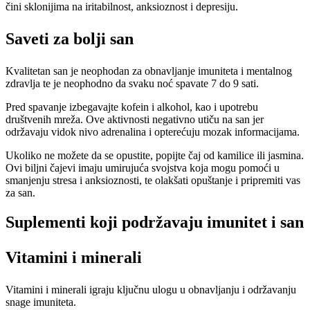
čini sklonijima na iritabilnost, anksioznost i depresiju.
Saveti za bolji san
Kvalitetan san je neophodan za obnavljanje imuniteta i mentalnog
zdravlja te je neophodno da svaku noć spavate 7 do 9 sati.
Pred spavanje izbegavajte kofein i alkohol, kao i upotrebu
društvenih mreža. Ove aktivnosti negativno utiču na san jer
održavaju vidok nivo adrenalina i opterećuju mozak informacijama.
Ukoliko ne možete da se opustite, popijte čaj od kamilice ili jasmina.
Ovi biljni čajevi imaju umirujuća svojstva koja mogu pomoći u
smanjenju stresa i anksioznosti, te olakšati opuštanje i pripremiti vas
za san.
Suplementi koji podržavaju imunitet i san
Vitamini i minerali
Vitamini i minerali igraju ključnu ulogu u obnavljanju i održavanju
snage imuniteta.