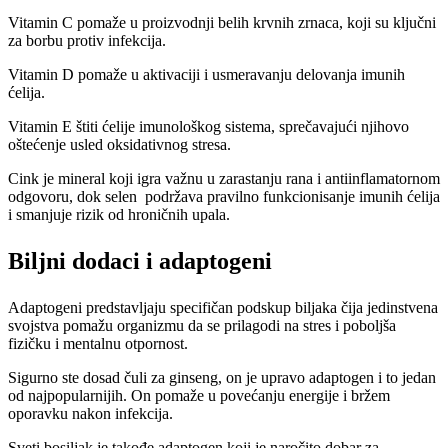
Vitamin C pomaže u proizvodnji belih krvnih zrnaca, koji su ključni
za borbu protiv infekcija.
Vitamin D pomaže u aktivaciji i usmeravanju delovanja imunih
ćelija.
Vitamin E štiti ćelije imunološkog sistema, sprečavajući njihovo
oštećenje usled oksidativnog stresa.
Cink je mineral koji igra važnu u zarastanju rana i antiinflamatornom
odgovoru, dok selen podržava pravilno funkcionisanje imunih ćelija
i smanjuje rizik od hroničnih upala.
Biljni dodaci i adaptogeni
Adaptogeni predstavljaju specifičan podskup biljaka čija jedinstvena
svojstva pomažu organizmu da se prilagodi na stres i poboljša
fizičku i mentalnu otpornost.
Sigurno ste dosad čuli za ginseng, on je upravo adaptogen i to jedan
od najpopularnijih. On pomaže u povećanju energije i bržem
oporavku nakon infekcija.
Sveti bosiljak je takođe adaptogen koji je naročito dobar za