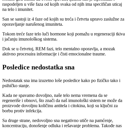
raspodeljen u više faza od kojih svaka od njih ima specifičan uticaj
na telo i imunitet.
San se sastoji iz 4 faze od kojih su treća i četvrta upravo zaslužne za
oporavljanje narušenog imuniteta.
Tokom treće faze telo luči hormone koji pomažu u regeneraciji tkiva
i jačanju imunološkog sistema.
Dok se u četvrtoj, REM fazi, telo mentalno oporavlja, a mozak
aktivno procesuira informacije i čisti emocionalne traume.
Posledice nedostatka sna
Nedostatak sna ima izuzetno loše posledice kako po fizičko tako i
psihičko stanje.
Kada ne spavamo dovoljno, naše telo nema vremena da se
regeneriše i obnovi, što znači da naš imunološki sistem ne može da
proizvode dovoljnu količinu antitela i citokina, koji su ključni za
borbu protiv infekcija.
Sa druge strane, nedovoljno sna negativno utiče na pamćenje,
koncentraciju, donošenje odluka i rešavanje problema. Takođe nas