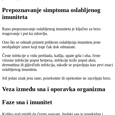
Prepoznavanje simptoma oslabljenog
imuniteta
Rano prepoznavanje oslabljenog imuniteta je ključno za brzo
reagovanje i put ka zdravlju.
Ono što se odmah primeti prilikom oslabljenja imuniteta jeste
neobjašnjiv umor koji traje čak dok odmarate.
Česte infekcije u vidu prehlada, kašlja, upale grla i uha, česte
virusne infekcije poput herpesa, infekcije kože poput akni,
dermatitisa ili gljivičnih infekcija, takođe se pojavljuju kao prvi znaci
oslabljenog imuniteta.
Još jedan znak jesu rane, posekotine ili opekotine ne zaceljuju brzo.
Veza između sna i oporavka organizma
Faze sna i imunitet
Koliko god mislili da čvrsto spavate, ljudski san je isprekidan i