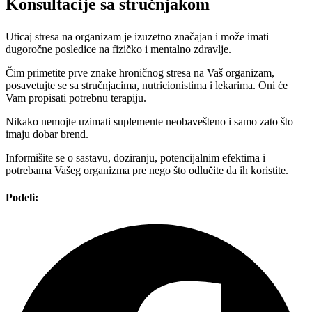
Konsultacije sa stručnjakom
Uticaj stresa na organizam je izuzetno značajan i može imati
dugoročne posledice na fizičko i mentalno zdravlje.
Čim primetite prve znake hroničnog stresa na Vaš organizam,
posavetujte se sa stručnjacima, nutricionistima i lekarima. Oni će
Vam propisati potrebnu terapiju.
Nikako nemojte uzimati suplemente neobavešteno i samo zato što
imaju dobar brend.
Informišite se o sastavu, doziranju, potencijalnim efektima i
potrebama Vašeg organizma pre nego što odlučite da ih koristite.
Podeli: