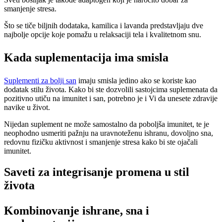
smanjenje stresa.
Što se tiče biljnih dodataka, kamilica i lavanda predstavljaju dve
najbolje opcije koje pomažu u relaksaciji tela i kvalitetnom snu.
Kada suplementacija ima smisla
Suplementi za bolji san
imaju smisla jedino ako se koriste kao
dodatak stilu života. Kako bi ste dozvolili sastojcima suplemenata da
pozitivno utiču na imunitet i san, potrebno je i Vi da unesete zdravije
navike u život.
Nijedan suplement ne može samostalno da poboljša imunitet, te je
neophodno usmeriti pažnju na uravnoteženu ishranu, dovoljno sna,
redovnu fizičku aktivnost i smanjenje stresa kako bi ste ojačali
imunitet.
Saveti za integrisanje promena u stil
života
Kombinovanje ishrane, sna i