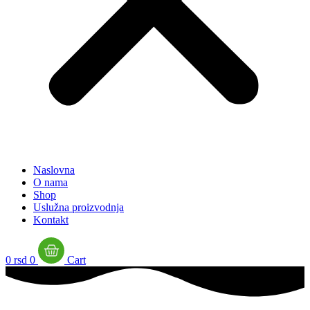
Naslovna
O nama
Shop
Uslužna proizvodnja
Kontakt
0
rsd
0
Cart