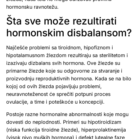
hormonsku ravnotežu.
Šta sve može rezultirati
hormonskim disbalansom?
Najčešće problemi sa tiroidnom, hipofiznom i
hipotalamusnom žlezdom rezultiraju sa sterilitetom i
izazivaju dizbalans svih hormona. Ove žlezde su
primarne žlezde koje su odgovorne za stvaranje i
proizvodnju reproduktivnih hormona. Kada se na bilo
kojoj od ovih žlezda pojavljuju problemi,
neuravnoteženost će sprečiti potpuni proces
ovulacije, a time i poteškoće u koncepciji.
Postoje razne hormonalne abnormalnosti koje mogu
dovesti do neplodnosti. Primeri su hipotiroidizam
(niska funkcija tiroidne žlezde), hiperprolaktinemija
(visok nivo muških hormona) i defekt lutealne faze