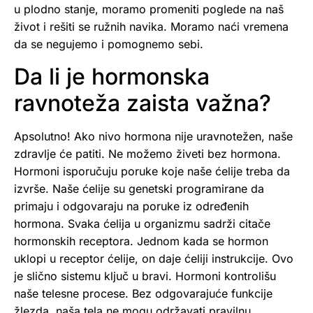
u plodno stanje, moramo promeniti poglede na naš
život i rešiti se ružnih navika. Moramo naći vremena
da se negujemo i pomognemo sebi.
Da li je hormonska
ravnoteža zaista važna?
Apsolutno! Ako nivo hormona nije uravnotežen, naše
zdravlje će patiti. Ne možemo živeti bez hormona.
Hormoni isporučuju poruke koje naše ćelije treba da
izvrše. Naše ćelije su genetski programirane da
primaju i odgovaraju na poruke iz određenih
hormona. Svaka ćelija u organizmu sadrži citače
hormonskih receptora. Jednom kada se hormon
uklopi u receptor ćelije, on daje ćeliji instrukcije. Ovo
je slično sistemu ključ u bravi. Hormoni kontrolišu
naše telesne procese. Bez odgovarajuće funkcije
žlezda, naša tela ne mogu održavati pravilnu