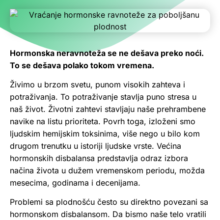
Hormonska neravnoteža se ne dešava preko noći.
To se dešava polako tokom vremena.
Živimo u brzom svetu, punom visokih zahteva i
potraživanja. To potraživanje stavlja puno stresa u
naš život. Životni zahtevi stavljaju naše prehrambene
navike na listu prioriteta. Povrh toga, izloženi smo
ljudskim hemijskim toksinima, više nego u bilo kom
drugom trenutku u istoriji ljudske vrste. Većina
hormonskih disbalansa predstavlja odraz izbora
načina života u dužem vremenskom periodu, možda
mesecima, godinama i decenijama.
Problemi sa plodnošću često su direktno povezani sa
hormonskom disbalansom. Da bismo naše telo vratili