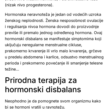
(nizak nivo progesterona).
Hormonska neravnoteža je jedan od vodećih uzroka
ženskog neplodnosti. Ženska nesposobnost ovulacije
i regulisanja nivoa hormona dovodi do proizvodnje
previše ili premalo jednog određenog hormona. Ovaj
hormonski disbalans se manifestuje simptomima koji
uključuju neregularne menstrualne cikluse,
prekomerno krvarenje ili vrlo malo krvarenja, grčeve
u predelu abdomena i karlice, odsustvo menstrualnog
perioda i prekomerno povećanje ili smanjenje telesne
težine…
Prirodna terapija za
hormonski disbalans
Neophodno je da pomognete svom organizmu kako
bi se hormoni vratili u ravnotežu.