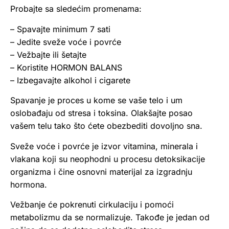
Probajte sa sledećim promenama:
– Spavajte minimum 7 sati
– Jedite sveže voće i povrće
– Vežbajte ili šetajte
– Koristite HORMON BALANS
– Izbegavajte alkohol i cigarete
Spavanje je proces u kome se vaše telo i um
oslobađaju od stresa i toksina. Olakšajte posao
vašem telu tako što ćete obezbediti dovoljno sna.
Sveže voće i povrće je izvor vitamina, minerala i
vlakana koji su neophodni u procesu detoksikacije
organizma i čine osnovni materijal za izgradnju
hormona.
Vežbanje će pokrenuti cirkulaciju i pomoći
metabolizmu da se normalizuje. Takođe je jedan od