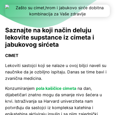
Saznajte na koji način deluju
lekovite supstance
iz cimeta i
jabukovog sirćeta
CIMET
Lekoviti sastojci koji se nalaze u ovoj biljci naveli su
naučnike da je ozbiljno ispitaju. Danas se time bavi i
zvanična medicina.
Konzumiranjem
pola kašičice cimeta
na dan,
dijabetičari znatno mogu da smanje nivo šećera u
krvi. Istraživanja sa Harvard univerziteta nam
potvrđuju da sastojci iz kompleksa katehina i
epikatehina aktiviraju insulin i sa njim zajednički