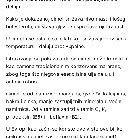
deluju.
Kako je dokazano, cimet snižava nivo masti i lošeg
holesterola, uništava gljivice i sprečava njihov rast.
U cimetu se nalaze salicilati koji snižavaju povišenu
temperaturu i deluju protivupalno.
Istraživanja su pokazala da se cimet može koristiti i
kao zamena tradicionalnim konzervansima hrane,
zbog toga što njegova esencijalna ulja deluju i
antimikrobno.
Cimet je odličan izvor mangana, gvožđa, kalcijuma,
bakra i cinka, manje zastupljenih minerala u većini
namirnica. Od vitamina sadrži vitamin C, K,
pirodoksin (B6) i riboflavin (B2).
U Evropi kao začin se koriste dve vrste ove biljke,
cejlonski i cimet kasija (poznat kao kina-cimet).