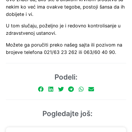
nekim ko već ima ovakve tegobe, postoji šansa da ih
dobijete i vi.
U tom slučaju, poželjno je i redovno kontrolisanje u
zdravstvenoj ustanovi.
Možete ga poručiti preko našeg sajta ili pozivom na
brojeve telefona 021/63 23 262 ili 063/60 40 90.
Podeli:
Pogledajte još: