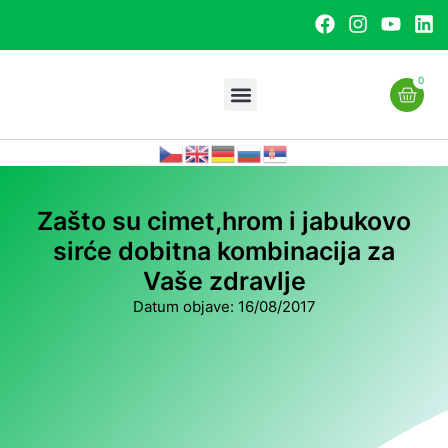
0
Uslužna proizvodnja
Zašto su cimet,hrom i jabukovo
sirće dobitna kombinacija za
Vaše zdravlje
Datum objave:
16/08/2017