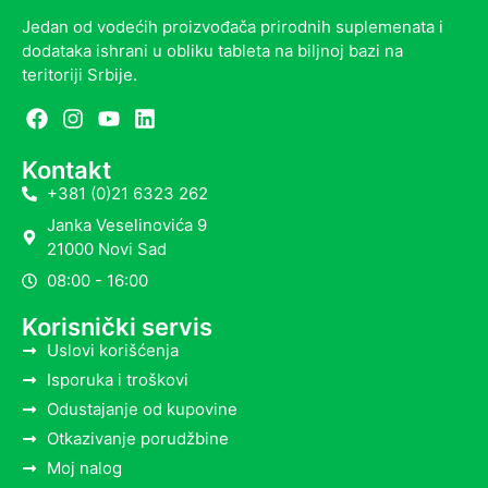
Jedan od vodećih proizvođača prirodnih suplemenata i
dodataka ishrani u obliku tableta na biljnoj bazi na
teritoriji Srbije.
Kontakt
+381 (0)21 6323 262
Janka Veselinovića 9
21000 Novi Sad
08:00 - 16:00
Korisnički servis
Uslovi korišćenja
Isporuka i troškovi
Odustajanje od kupovine
Otkazivanje porudžbine
Moj nalog