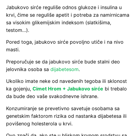
Jabukovo sirće reguliše odnos glukoze i insulina u
krvi, čime se reguliše apetit i potreba za namirnicama
sa visokim glikemijskim indeksom (slatkišima,
testom…).
Pored toga, jabukovo sirće povoljno utiče i na nivo
masti.
Preporučuje se da jabukovo sirće bude stalni deo
jelovnika osoba sa
dijabetesom
.
Ukoliko imate neke od navedenih tegoba ili sklonost
ka gojenju,
Cimet Hrom + Jabukovo sirće
bi trebalo
da bude deo vaše svakodnevne ishrane.
Konzumiranje se prevetivno savetuje osobama sa
genetskim faktorom rizika od nastanka dijabetesa ili
povišenog holesterola u krvi.
Ovo znači da, ako ste u bliskom krvnom srodstvu sa