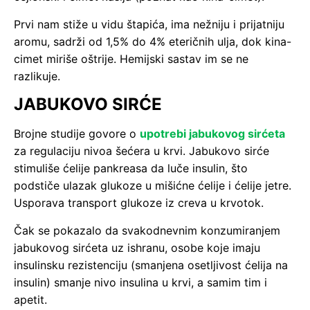
Prvi nam stiže u vidu štapića, ima nežniju i prijatniju
aromu, sadrži od 1,5% do 4% eteričnih ulja, dok kina-
cimet miriše oštrije. Hemijski sastav im se ne
razlikuje.
JABUKOVO SIRĆE
Brojne studije govore o
upotrebi jabukovog sirćeta
za regulaciju nivoa šećera u krvi. Jabukovo sirće
stimuliše ćelije pankreasa da luče insulin, što
podstiče ulazak glukoze u mišićne ćelije i ćelije jetre.
Usporava transport glukoze iz creva u krvotok.
Čak se pokazalo da svakodnevnim konzumiranjem
jabukovog sirćeta uz ishranu, osobe koje imaju
insulinsku rezistenciju (smanjena osetljivost ćelija na
insulin) smanje nivo insulina u krvi, a samim tim i
apetit.