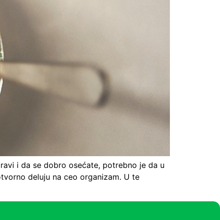
ravi i da se dobro osećate, potrebno je da u
gotvorno deluju na ceo organizam. U te