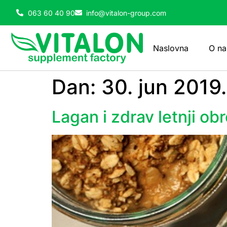
063 60 40 90
info@vitalon-group.com
Naslovna
O n
Dan:
30. jun 2019.
Lagan i zdrav letnji ob