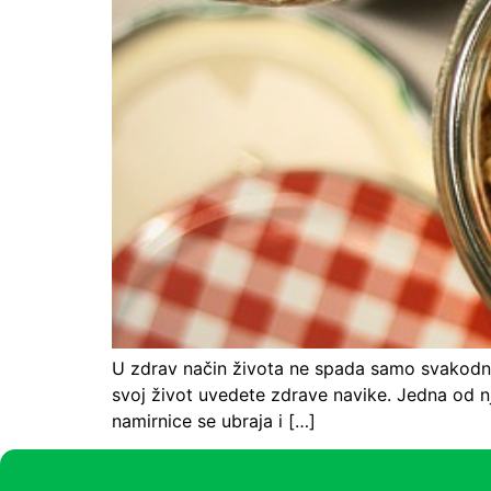
U zdrav način života ne spada samo svakodnevn
svoj život uvedete zdrave navike. Jedna od nj
namirnice se ubraja i […]