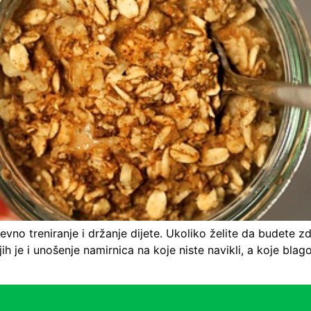
o treniranje i držanje dijete. Ukoliko želite da budete zd
ih je i unošenje namirnica na koje niste navikli, a koje bla