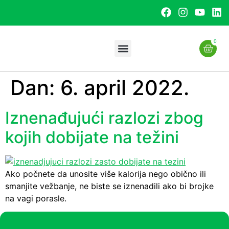
0
Dan:
6. april 2022.
Uslužna proizvodnja
Iznenađujući razlozi zbog
kojih dobijate na težini
Ako počnete da unosite više kalorija nego obično ili
smanjite vežbanje, ne biste se iznenadili ako bi brojke
na vagi porasle.