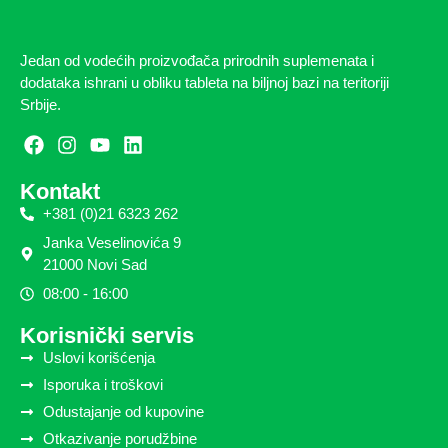
Jedan od vodećih proizvođača prirodnih suplemenata i
dodataka ishrani u obliku tableta na biljnoj bazi na teritoriji
Srbije.
Kontakt
+381 (0)21 6323 262
Janka Veselinovića 9
21000 Novi Sad
08:00 - 16:00
Korisnički servis
Uslovi korišćenja
Isporuka i troškovi
Odustajanje od kupovine
Otkazivanje porudžbine